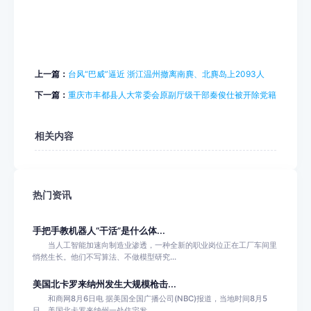
上一篇：
台风“巴威”逼近 浙江温州撤离南麂、北麂岛上2093人
下一篇：
重庆市丰都县人大常委会原副厅级干部秦俊仕被开除党籍
相关内容
热门资讯
手把手教机器人“干活”是什么体...
当人工智能加速向制造业渗透，一种全新的职业岗位正在工厂车间里
悄然生长。他们不写算法、不做模型研究...
美国北卡罗来纳州发生大规模枪击...
和商网8月6日电 据美国全国广播公司(NBC)报道，当地时间8月5
日，美国北卡罗来纳州一处住宅发...