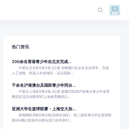
热门资讯
200余名香港青少年在北京完成...
中新社北京8月8日电 (记者 张晓曦)“此次在北京研学，完成
人工智能、机器人科创项目，见证国家...
千余名沪港澳台及国际青少年同台...
中新社上海8月8日电 (记者 缪璐)2026沪港澳台青少年体育
舞蹈交流活动暨SOC上海体育舞蹈公...
亚洲大学生篮球联赛：上海交大加...
和商网杭州8月8日电(张煜欢)8日，第二届亚洲大学生篮球联
赛(AUBL)首场半决赛在浙江杭州举行...