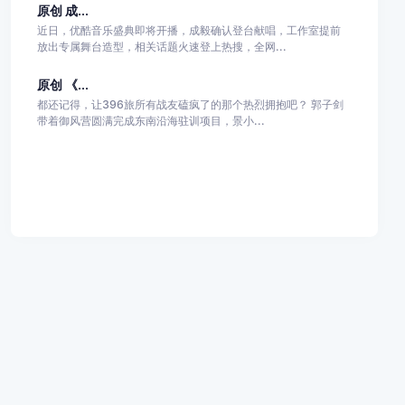
原创 成...
近日，优酷音乐盛典即将开播，成毅确认登台献唱，工作室提前
放出专属舞台造型，相关话题火速登上热搜，全网...
原创 《...
都还记得，让396旅所有战友磕疯了的那个热烈拥抱吧？ 郭子剑
带着御风营圆满完成东南沿海驻训项目，景小...