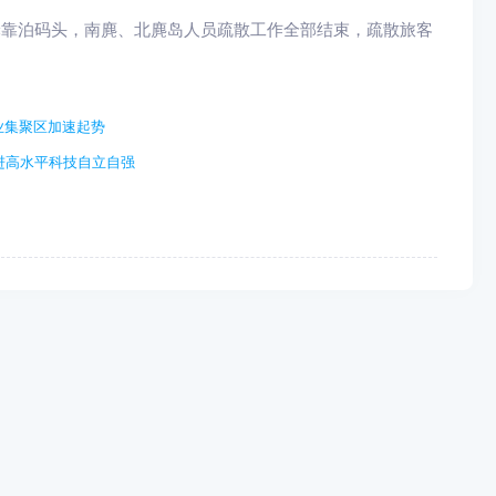
客轮靠泊码头，南麂、北麂岛人员疏散工作全部结束，疏散旅客
业集聚区加速起势
进高水平科技自立自强