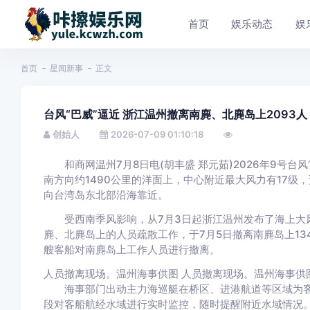
首页
娱乐动态
娱
首页
星闻新事
正文
台风“巴威”逼近 浙江温州撤离南麂、北麂岛上2093人
创始人
2026-07-09 01:10:18
和商网温州7月8日电(胡丰盛 郑元茹)2026年9号台风“
南方向约1490公里的洋面上，中心附近最大风力有17级，
向台湾岛东北部沿海靠近。
受西南季风影响，从7月3日起浙江温州发布了海上大风
麂、北麂岛上的人员疏散工作，于7月5日撤离南麂岛上13
艘客船对南麂岛上工作人员进行撤离。
人员撤离现场。温州海事供图 人员撤离现场。温州海事供
海事部门出动主力海巡艇在桥区、进港航道等区域为客船
段对客船航经水域进行实时监控，随时提醒附近水域情况