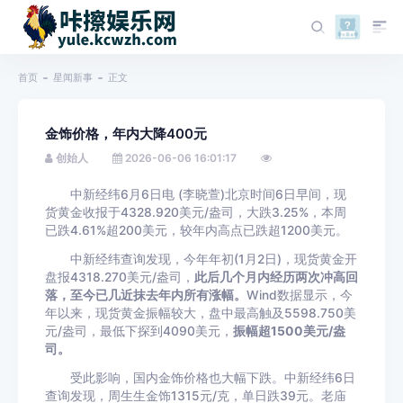
首页
星闻新事
正文
金饰价格，年内大降400元
创始人
2026-06-06 16:01:17
中新经纬6月6日电 (李晓萱)北京时间6日早间，现
货黄金收报于4328.920美元/盎司，大跌3.25%，本周
已跌4.61%超200美元，较年内高点已跌超1200美元。
中新经纬查询发现，今年年初(1月2日)，现货黄金开
盘报4318.270美元/盎司，
此后几个月内经历两次冲高回
落，至今已几近抹去年内所有涨幅。
Wind数据显示，今
年以来，现货黄金振幅较大，盘中最高触及5598.750美
元/盎司，最低下探到4090美元，
振幅超1500美元/盎
司。
受此影响，国内金饰价格也大幅下跌。中新经纬6日
查询发现，周生生金饰1315元/克，单日跌39元。老庙