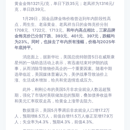
黄金金饰1321元/克，单日下跌35元；老凤祥为1316元/
克，单日跌39元。
1月29日，国金品牌金饰价格曾达到年内阶段性高
点，周生生、老庙黄金、老凤祥当日的金饰克价分别
1708元、1722元、1713元。
和年内高点相比，三家品牌
金饰克价已分别下跌、393元、401元、397元，跌幅均
为23%。同时，也抹去了年内所有涨幅，价格与2025年
年底持平。
消息面上，据新华社，美国总统特朗普5日在威斯康
星州的一场助选活动上表示，将迅速结束对伊朗的战
事，从而消除导致物价高企的一个重要因素。随着中期
选举临近，美国媒体普遍认为，美伊战事导致油价上
涨、生活成本增加，给共和党选情造成压力。
此外，刚刚公布的美国5月非农业就业人数远超预
期，强化了市场对美联储加息的预期，叠加债券收益率
和美元汇率双双走高，给黄金上涨带去阻力。
数据显示，美国5月季调后非农就业人口增17.2万
人，预期增8.5万人，前值自增11.5万人修正至增17.9万
人；失业率为4.3%，预期4.3%，前值4.3%。