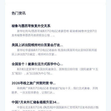
热门资讯
秘鲁与墨西哥恢复外交关系
新华社利马/墨西哥城8月7日电(记者廖思维 翟淑睿)秘鲁外交部7日
发布秘鲁和墨西哥政府联合公报，...
美国上诉法院维持对白宫宴会厅改...
新华社华盛顿8月7日电(记者杨伶 熊茂伶)美国哥伦比亚特区联邦巡
回上诉法院7日裁定，维持对白宫宴...
全国首个！健康生活方式医学中心...
8月8日是第18个全国全民健身日。国务院日前印发《国民健康“十五
五”规划》，从“以治病为中心”转...
2026寻根之旅广州营闭营 华...
和商网广州8月7日电(记者 蔡敏婕)“短短十天，我们文武兼修、开阔
眼界。一次次彩排磨合，让我们从...
中国7月末外汇储备规模升至34...
中新社北京8月7日电 (陶思阅)中国国家外汇管理局7日发布的统计数