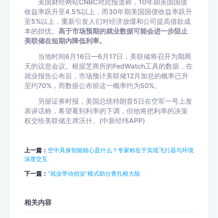
美国财经网站CNBC对此报道称，10年期美国国债
收益率跃升至4.5%以上，而30年期美国国债收益率跃升
至5%以上，重新引发人们对经济放缓和公司提高借款成
本的担忧。
高于市场预期的就业数据可能会进一步阻止
美联储在短期内降低利率。
当地时间6月16日—6月17日，美联储将召开为期两
天的议息会议。根据芝商所的FedWatch工具的数据，在
就业报告公布后，市场预计美联储12月加息的概率已升
至约70%，而数据公布前这一概率约为50%。
另据证券时报，美国总统特朗普5日在空军一号上发
表讲话称，希望看到利率的下调，但他将把利率的决策
权交给美联储主席沃什。(中新经纬APP)
上一篇：
空中具身智能核心是什么？专家称在于实现飞行器与环境
深度交互
下一篇：
“就业带动创业”模式助台青扎根大陆
相关内容