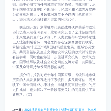
部、由中心城市向外围城市扩散的趋势。与此同时，尽
管全国整体发展差距不断缩小，区域间和区域内发展差
距仍然相对较大，各领域间发展不协调的问题仍然突
出，部分地区还面临较为突出的环境代价。
联合国开发计划署驻华代表处战略伙伴关系与政策
部门负责人阚薇澜表示，此项研究反映了全球范围内关
于未来发展的更广泛讨论，即人类发展与环境可持续性
已无法被割裂看待，两者之间存在深刻而紧密的联系。
希望报告为“十五五”时期围绕高质量发展、区域协调发
展、共同富裕以及生态文明建设等议题的政策讨论提供
有益参考，同时也能够进一步促进研究机构、政策制定
者、国际组织以及社会公众之间的交流对话，共同推进
中国及全球可持续发展目标的实现。
据介绍，报告对近十年中国国家级、省级和地市级
层面的人类发展状况进行了系统性、多尺度评估，既反
映了中国全面建成小康社会、推进共同富裕进程中的历
史性成就，也为解决下一阶段需要关注的问题提供了重
要思路。(完)
上一篇：
2026世界智能产业博览会｜锚定创新“智”高点，跑出发