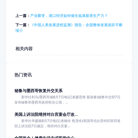
上一篇：
产业聚变，港口经济如何催生临港新质生产力？
下一篇：
《中国人类发展进程监测》报告：全国整体发展差距不断
缩小
相关内容
热门资讯
秘鲁与墨西哥恢复外交关系
新华社利马/墨西哥城8月7日电(记者廖思维 翟淑睿)秘鲁外交部7日
发布秘鲁和墨西哥政府联合公报，...
美国上诉法院维持对白宫宴会厅改...
新华社华盛顿8月7日电(记者杨伶 熊茂伶)美国哥伦比亚特区联邦巡
回上诉法院7日裁定，维持对白宫宴...