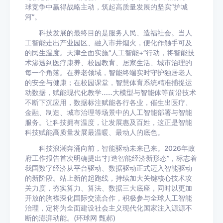
球竞争中赢得战略主动，筑起高质量发展的坚实“护城
河”。
科技发展的最终目的是服务人民、造福社会。当人
工智能走出产业园区、融入市井烟火，便化作触手可及
的民生温度。天津全面实施“人工智能+”行动，将智能技
术渗透到医疗康养、校园教育、居家生活、城市治理的
每一个角落。在养老领域，智能终端实时守护独居老人
的安全与健康；在校园课堂，智慧体育系统精准捕捉运
动数据，赋能现代化教学……大模型与智能体等前沿技术
不断下沉应用，数据标注赋能各行各业，催生出医疗、
金融、制造、城市治理等场景中的人工智能部署与智能
服务。让科技拥有温度，让发展惠及百姓，这正是智能
科技赋能高质量发展最温暖、最动人的底色。
科技浪潮奔涌向前，智能驱动未来已来。2026年政
府工作报告首次明确提出“打造智能经济新形态”，标志着
我国数字经济从平台驱动、数据驱动正式迈入智能驱动
的新阶段。站上新的起跑线，持续加大关键核心技术攻
关力度，夯实算力、算法、数据三大底座，同时以更加
开放的胸襟深化国际交流合作，积极参与全球人工智能
治理，定将为全面建设社会主义现代化国家注入源源不
断的澎湃动能。(环球网 甄郝)