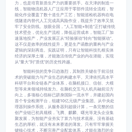
力，也是培育新质生产力的重要抓手。在天津的制造一
线，智能物流机器人广泛应用于零部件流转全流程，智
能化作业覆盖了数十道生产工艺；智能巡检机器狗在电
缆隧道内替代人工完成高风险作业，既提升了效率又筑
牢了安全防线。放眼全国，“人工智能+制造”正打破传统
技术壁垒，优化生产流程，降低运营成本，智能工厂加
速落地投产，产业发展正从“经验驱动”转向“智能驱动”。
这不仅是效率的线性提升，更是生产函数的重构与产业
逻辑的深刻再造。实践证明，只有让智能科技扎根实体
经济的深厚土壤，才能激活传统产业的内在潜能，实现
从“量大”到“质优”的历史性跨越。
智能科技的竞争日趋激烈，其制胜关键在于前沿技
术的突破能力与产业生态的构建水平。天津依托高水平
科研平台和全链条产业体系，在脑机接口、信创、大模
型等未来领域持续发力。在脑机交互与人机共融前沿方
向上，多项核心指标已跻身国际一流水平，并建起国内
首个专业检测平台，组建10亿元级产业集团。从中央处
理器到操作系统，从服务器到超级计算，一条完整的信
创产业链已初具规模，飞腾、麒麟、曙光等龙头企业集
聚发展，为智能产业夯实了算力与技术底座。没有基础
生态的厚积，就没有未来赛道的薄发。只有牢牢掌握关
键核心技术，不断完善产业配套体系，才能在激烈的全