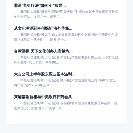
非遗“九针疗法”如何“针”服世...
和商网太原8月6日电 (范丽芳 高天瑜)“针灸现在是全世界接受度最高
的中医疗法，没有之一。截至目...
从文化溯源到科创探新 海外华裔...
和商网长沙8月6日电 题：从文化溯源到科创探新 海外华裔青少年读
懂立体鲜活当代中国 记者 唐小...
台湾远见·天下文化创办人高希均...
中新社台北8月6日电 (记者 朱贺)台湾文化事业机构远见·天下文化创
办人高希均6日辞世，享年90...
太古公司上半年股东应占基本溢利...
中新社香港8月6日电 (记者 戴小橦)太古股份有限公司(简称“太古公
司”)6日发布2026年上半...
柬埔寨副首相与中美欧日韩商会共...
中新社金边8月6日电 (记者 杨强)柬埔寨副首相兼发展理事会第一副
主席孙占托当地时间6日表示，柬...