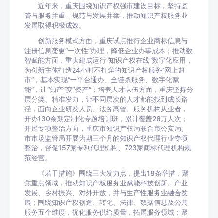
近年来，重庆围绕知识产权强市建设目标，坚持监
管与服务并重、规范与发展并举，推动知识产权服务业
发展取得积极成效。
创新服务模式方面，重庆试点推行企业商标信息与
注册信息变更“一次性”办理，降低企业办事成本；推动数
智赋能方面，重庆建成运行“知识产权在线”数字化应用，
为创新主体打造24小时不打烊的知识产权服务“网上超
市”，基本实现“一平台通办、全链条服务、数字化赋
能”，让“知产”变“资产”；培养人才队伍方面，重庆坚持分
层分类、精准发力，让不同层次的人才都能找到成长路
径，面向企业研发人员、法务高管、服务机构从业者，
开办130余期定制化专题培训班，累计覆盖26万人次；
开展专项整治方面，重庆市知识产权局联合市公安局、
市市场监管局开展为期三个月的知识产权代理行业专项
整治，督促157家专利代理机构、723家商标代理机构规
范经营。
《若干措施》围绕三大发力点，提出18条举措，聚
焦重点领域，推动知识产权服务业赋能科技创新、产业
发展、乡村振兴、对外开放，并与生产性服务业融合发
展；围绕知识产权创造、转化、法律、数据信息及公共
服务五个维度，优化服务供给质量，拓展服务领域；聚