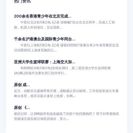
热门资讯
200余名香港青少年在北京完成...
中新社北京8月8日电 (记者 张晓曦)“此次在北京研学，完成人工智
能、机器人科创项目，见证国家...
千余名沪港澳台及国际青少年同台...
中新社上海8月8日电 (记者 缪璐)2026沪港澳台青少年体育舞蹈交流
活动暨SOC上海体育舞蹈公...
亚洲大学生篮球联赛：上海交大加...
和商网杭州8月8日电(张煜欢)8日，第二届亚洲大学生篮球联赛
(AUBL)首场半决赛在浙江杭州举行...
原创 成...
近日，优酷音乐盛典即将开播，成毅确认登台献唱，工作室提前放出专属
舞台造型，相关话题火速登上热搜，全网...
原创 《...
都还记得，让396旅所有战友磕疯了的那个热烈拥抱吧？ 郭子剑带着御风
营圆满完成东南沿海驻训项目，景小...