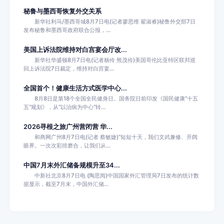
秘鲁与墨西哥恢复外交关系
新华社利马/墨西哥城8月7日电(记者廖思维 翟淑睿)秘鲁外交部7日
发布秘鲁和墨西哥政府联合公报，...
美国上诉法院维持对白宫宴会厅改...
新华社华盛顿8月7日电(记者杨伶 熊茂伶)美国哥伦比亚特区联邦巡
回上诉法院7日裁定，维持对白宫宴...
全国首个！健康生活方式医学中心...
8月8日是第18个全国全民健身日。国务院日前印发《国民健康“十五
五”规划》，从“以治病为中心”转...
2026寻根之旅广州营闭营 华...
和商网广州8月7日电(记者 蔡敏婕)“短短十天，我们文武兼修、开阔
眼界。一次次彩排磨合，让我们从...
中国7月末外汇储备规模升至34...
中新社北京8月7日电 (陶思阅)中国国家外汇管理局7日发布的统计数
据显示，截至7月末，中国外汇储...