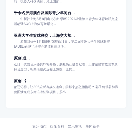
能、机器人科创项目，见证国家...
千余名沪港澳台及国际青少年同台...
中新社上海8月8日电 (记者 缪璐)2026沪港澳台青少年体育舞蹈交流
活动暨SOC上海体育舞蹈公...
亚洲大学生篮球联赛：上海交大加...
和商网杭州8月8日电(张煜欢)8日，第二届亚洲大学生篮球联赛
(AUBL)首场半决赛在浙江杭州举行...
原创 成...
近日，优酷音乐盛典即将开播，成毅确认登台献唱，工作室提前放出专属
舞台造型，相关话题火速登上热搜，全网...
原创 《...
都还记得，让396旅所有战友磕疯了的那个热烈拥抱吧？ 郭子剑带着御风
营圆满完成东南沿海驻训项目，景小...
娱乐动态
娱乐百科
娱乐生活
星闻新事