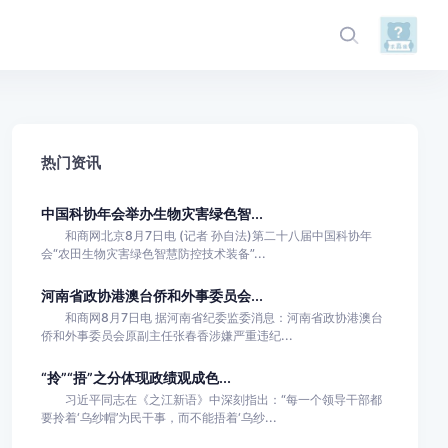
热门资讯
中国科协年会举办生物灾害绿色智...
和商网北京8月7日电 (记者 孙自法)第二十八届中国科协年
会“农田生物灾害绿色智慧防控技术装备”...
河南省政协港澳台侨和外事委员会...
和商网8月7日电 据河南省纪委监委消息：河南省政协港澳台
侨和外事委员会原副主任张春香涉嫌严重违纪...
“拎”“捂”之分体现政绩观成色...
习近平同志在《之江新语》中深刻指出：“每一个领导干部都
要拎着‘乌纱帽’为民干事，而不能捂着‘乌纱...