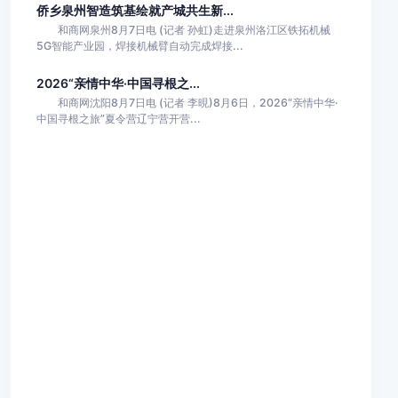
侨乡泉州智造筑基绘就产城共生新...
和商网泉州8月7日电 (记者 孙虹)走进泉州洛江区铁拓机械
5G智能产业园，焊接机械臂自动完成焊接...
2026“亲情中华·中国寻根之...
和商网沈阳8月7日电 (记者 李晛)8月6日，2026“亲情中华·
中国寻根之旅”夏令营辽宁营开营...