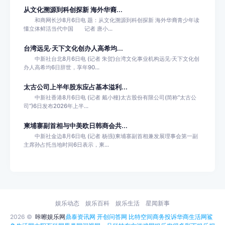
从文化溯源到科创探新 海外华裔...
和商网长沙8月6日电 题：从文化溯源到科创探新 海外华裔青少年读
懂立体鲜活当代中国 记者 唐小...
台湾远见·天下文化创办人高希均...
中新社台北8月6日电 (记者 朱贺)台湾文化事业机构远见·天下文化创
办人高希均6日辞世，享年90...
太古公司上半年股东应占基本溢利...
中新社香港8月6日电 (记者 戴小橦)太古股份有限公司(简称“太古公
司”)6日发布2026年上半...
柬埔寨副首相与中美欧日韩商会共...
中新社金边8月6日电 (记者 杨强)柬埔寨副首相兼发展理事会第一副
主席孙占托当地时间6日表示，柬...
娱乐动态
娱乐百科
娱乐生活
星闻新事
2026 ©
咔嚓娱乐网
鼎泰资讯网
开创问答网
比特空间
商务投诉
华商生活网
鲨