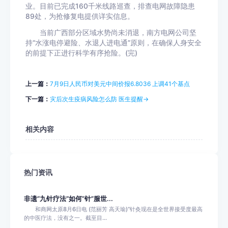
业。目前已完成160千米线路巡查，排查电网故障隐患
89处，为抢修复电提供详实信息。
当前广西部分区域水势尚未消退，南方电网公司坚
持“水涨电停避险、水退人进电通”原则，在确保人身安全
的前提下正进行科学有序抢险。(完)
上一篇：
7月9日人民币对美元中间价报6.8036 上调41个基点
下一篇：
灾后次生疫病风险怎么防 医生提醒→
相关内容
热门资讯
非遗“九针疗法”如何“针”服世...
和商网太原8月6日电 (范丽芳 高天瑜)“针灸现在是全世界接受度最高
的中医疗法，没有之一。截至目...