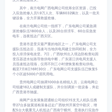
次开展抢险救灾。
其中，南方电网广西电网公司统筹全区资源，已投
入应急抢修人员1.9万人次、车辆6032辆次，以及一批关
键设备，全力开展救援抢修。
在南方电网公司统一指挥下，广东电网公司紧急调
派抢修队伍1800余人，以及20台排涝车、60台应急发
电车，连夜抵达广西灾区。
贵港市是受灾最严重的地区之一，广东电网公司支
援队伍抵达后，迅速与当地供电局建立协同机制，全力
投入排涝保电攻坚。7日，广西钦州出入境边防检查站因
变压器进水短路导致供电中断，广东湛江供电局支援人
员迅速抵达现场，仅用不到三小时便恢复检查站供电。
截至7月8日16时30分，广东电网公司支援队伍已恢复5
个小区超5000户居民用电。
贵州电网公司抽调1000余名精锐人员，云南电网公
司组建162人成建制支援队，并分别调派一批设备，奔赴
广西贵港市驰援。
南网产业发展集团通航公司组织15支无人机队伍携
带27台多旋翼巡检装备赶赴广西钦州开展空中勘灾，增
配5台大载重无人机抵达广西南宁横州、贵港执行应急作