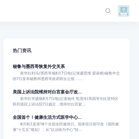
热门资讯
秘鲁与墨西哥恢复外交关系
新华社利马/墨西哥城8月7日电(记者廖思维 翟淑睿)秘鲁外交
部7日发布秘鲁和墨西哥政府联合公报，...
美国上诉法院维持对白宫宴会厅改...
新华社华盛顿8月7日电(记者杨伶 熊茂伶)美国哥伦比亚特区
联邦巡回上诉法院7日裁定，维持对白宫宴...
全国首个！健康生活方式医学中心...
8月8日是第18个全国全民健身日。国务院日前印发《国民健
康“十五五”规划》，从“以治病为中心”转...