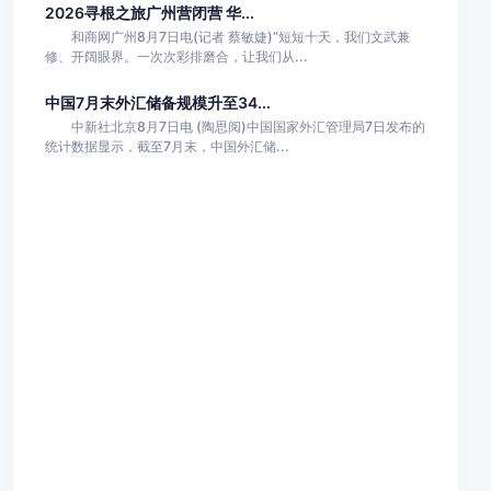
2026寻根之旅广州营闭营 华...
和商网广州8月7日电(记者 蔡敏婕)“短短十天，我们文武兼
修、开阔眼界。一次次彩排磨合，让我们从...
中国7月末外汇储备规模升至34...
中新社北京8月7日电 (陶思阅)中国国家外汇管理局7日发布的
统计数据显示，截至7月末，中国外汇储...