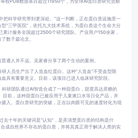
校PDB数据条目超过11950个，为全球AI蛋白质研究贡献
把科学研究带到更深处。”这一判断，正在蛋白质设施里一
型“三甲医院”，依托九大技术系统，为蛋白质这个生命大分
已累计服务全国超过2500个研究团队、产业用户150余家，
表了数千篇论文。
普通人并不远。吴家睿分享了两个生动的案例。
研人员生产出了人造血红蛋白。这种“人造血”不受血型限
输血具有重要意义。目前，该项目已进入临床研究阶段。
科研团队通过AI智造合成了一种甜蛋白，甜度高达蔗糖的
。目前，这种甜蛋白已被应用于儿童漱口水等日化产品，并
分摄入。蛋白质研究的突破，正在以肉眼可见的速度转化为现
去十年的关键词是“认知”，是弄清楚蛋白质的结构是什
、合成自然界不存在的蛋白质，并将其真正用于解决人类的实