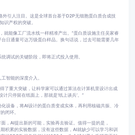
格外引人注目。这是全球首台基于D2P无细胞蛋白质合成技
主知识产权的突破。
，就能像工厂流水线一样精准产出。”蛋白质设施主任吴家睿
平台日通量可达万级蛋白样品。换句话说，过去可能需要几年
统调试的关键阶段，即将正式投入使用。
工智能的深度介入。
域取得了重大突破，让科学家可以通过算法在计算机里设计出成
计只停留在纸面上，那就是’纸上谈兵’。”
设备，将AI设计的蛋白质变成实体，再利用核磁共振、冷
”的闭环。
面，AI提出新的可能，实验再去验证。值得一提的是，
据库长期积累的实验数据，没有这些数据，AI就缺少可以学习和训