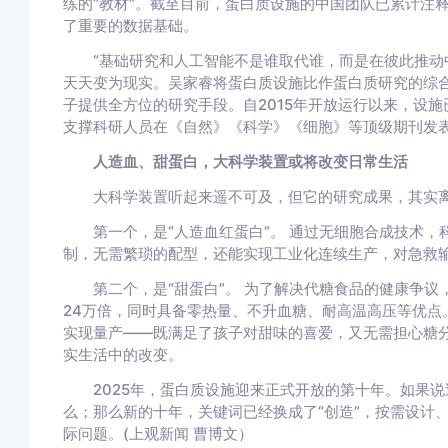
练的“教材”。截至目前，蛋白质设施的中国团队已累计注释审
了重要的数据基础。
“基础研究和人工智能不是谁取代谁，而是在彼此推动中
天天变为现实。吴家睿将蛋白质设施比作蛋白质研究的综合
子提供全方位的研究手段。自2015年开放运行以来，设施
支撑科研人员在《自然》《科学》《细胞》等顶级期刊发
人造血、甜蛋白，大科学装置或将改变日常生活
大科学装置听起来遥不可及，但它的研究成果，其实离
第一个，是“人造血红蛋白”。 通过无细胞合成技术，科
制，无需繁琐的配型，还能实现工业化连续生产，对急救
第二个，是“甜蛋白”。 为了解决代糖食品的健康争议，
24万倍，同时具备零热量、不升血糖、耐高温高压等优点
实现量产——既满足了孩子对甜味的喜爱，又无需担心糖
实生活中的改变。
2025年，蛋白质设施迎来正式开放的第十年。如果说过
么；那么新的十年，关键词已经换成了“创造”，按需设计
际问题。(上观新闻 曹博文）