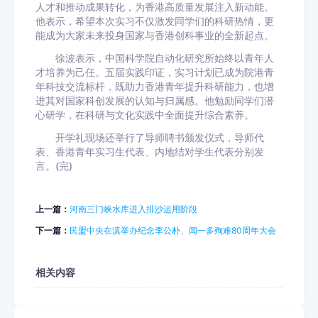
人才和推动成果转化，为香港高质量发展注入新动能。
他表示，希望本次实习不仅激发同学们的科研热情，更
能成为大家未来投身国家与香港创科事业的全新起点。
徐波表示，中国科学院自动化研究所始终以青年人
才培养为己任。五届实践印证，实习计划已成为院港青
年科技交流标杆，既助力香港青年提升科研能力，也增
进其对国家科创发展的认知与归属感。他勉励同学们潜
心研学，在科研与文化实践中全面提升综合素养。
开学礼现场还举行了导师聘书颁发仪式，导师代
表、香港青年实习生代表、内地结对学生代表分别发
言。(完)
上一篇：
河南三门峡水库进入排沙运用阶段
下一篇：
民盟中央在滇举办纪念李公朴、闻一多殉难80周年大会
相关内容