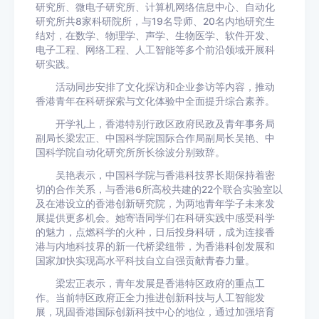
研究所、微电子研究所、计算机网络信息中心、自动化
研究所共8家科研院所，与19名导师、20名内地研究生
结对，在数学、物理学、声学、生物医学、软件开发、
电子工程、网络工程、人工智能等多个前沿领域开展科
研实践。
活动同步安排了文化探访和企业参访等内容，推动
香港青年在科研探索与文化体验中全面提升综合素养。
开学礼上，香港特别行政区政府民政及青年事务局
副局长梁宏正、中国科学院国际合作局副局长吴艳、中
国科学院自动化研究所所长徐波分别致辞。
吴艳表示，中国科学院与香港科技界长期保持着密
切的合作关系，与香港6所高校共建的22个联合实验室以
及在港设立的香港创新研究院，为两地青年学子未来发
展提供更多机会。她寄语同学们在科研实践中感受科学
的魅力，点燃科学的火种，日后投身科研，成为连接香
港与内地科技界的新一代桥梁纽带，为香港科创发展和
国家加快实现高水平科技自立自强贡献青春力量。
梁宏正表示，青年发展是香港特区政府的重点工
作。当前特区政府正全力推进创新科技与人工智能发
展，巩固香港国际创新科技中心的地位，通过加强培育