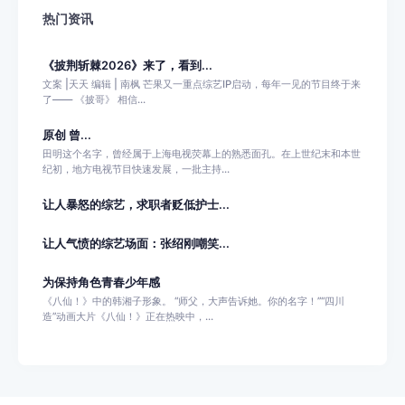
热门资讯
《披荆斩棘2026》来了，看到...
文案 |天天 编辑 | 南枫 芒果又一重点综艺IP启动，每年一见的节目终于来
了—— 《披哥》 相信...
原创 曾...
田明这个名字，曾经属于上海电视荧幕上的熟悉面孔。在上世纪末和本世
纪初，地方电视节目快速发展，一批主持...
让人暴怒的综艺，求职者贬低护士...
让人气愤的综艺场面：张绍刚嘲笑...
为保持角色青春少年感
《八仙！》中的韩湘子形象。 “师父，大声告诉她。你的名字！”“四川
造”动画大片《八仙！》正在热映中，...