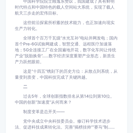
中国科学院院士顾逸东赞叹，我国建成了具有鲜明
时代特点和中国特色的载人空间站大系统，实现了载人
航天三步走的宏伟目标。
这些前沿探索所积蓄的技术能力，也正加速向现实
生产力转化。
全球首个百万千瓦级“水光互补”电站并网发电；国内
首个Pre-6G试验网建成，智慧交通、远程医疗加速落
地；5G全连接工厂在全国遍地开花，数字化车间让传统
产业“脱胎换骨”……数字经济深度重塑产业形态，新质生
产力跃然眼前。
这是“十四五”镌刻下的历史方位：从散点到系统，从
量变到质变，中国科技完成了关键跨越。
二
过去5年，全球创新指数排名从第14位到第10位。
中国的创新“加速度”从何而来？
制度变革是总开关——
党中央成立中央科技委员会。修订科学技术进步
法、促进科技成果转化法。完善“揭榜挂帅”“赛马”制……