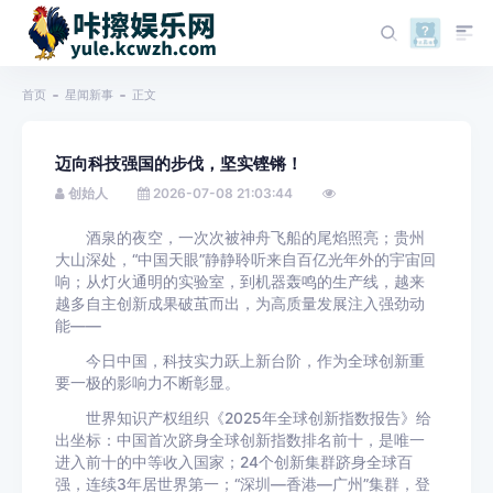
首页
星闻新事
正文
迈向科技强国的步伐，坚实铿锵！
创始人
2026-07-08 21:03:44
酒泉的夜空，一次次被神舟飞船的尾焰照亮；贵州
大山深处，“中国天眼”静静聆听来自百亿光年外的宇宙回
响；从灯火通明的实验室，到机器轰鸣的生产线，越来
越多自主创新成果破茧而出，为高质量发展注入强劲动
能——
今日中国，科技实力跃上新台阶，作为全球创新重
要一极的影响力不断彰显。
世界知识产权组织《2025年全球创新指数报告》给
出坐标：中国首次跻身全球创新指数排名前十，是唯一
进入前十的中等收入国家；24个创新集群跻身全球百
强，连续3年居世界第一；“深圳—香港—广州”集群，登