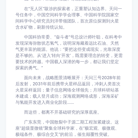
在“无人区”跋涉的探索者，正重塑认知边界。天问一
号任务中，中国空间科学学会理事、中国科学院国家空
间科学中心研究员刘洋带领团队，首次原位探测到火星
含水矿物，刷新传统认知。
中国科协常委、“奋斗者”号总设计师叶聪，在科考中
发现深海弥散状态氢气，说明深海藏着远比石油、天然
气更丰富的能源。他说：“要把这些变成现实，光靠深度
是不够的。从‘进入’转向‘开发’，既需要理念的转变，更需
要技术的跨越。中国载人深潜的每一步，都让我们坚定
探索的勇气。”
面向未来，战略图景清晰展开：天问三号2028年前
后发射，2031年前后携带火星样品返回，冲刺人类首次
火星采样返回；量子信息网络全球领先；月球科研站基
本建成；载人登月成功；深海观测网络成形，深海采矿
与氢能开发进入商业化阶段……
而这些，都离不开基础研究的深厚底座。
广东东莞，中国散裂中子源二期工程加紧建设。这
座“超级显微镜”聚集全球科学家，在“极宏观、极微观、
极端条件、极综合交叉”的前沿，催生颠覆性突破。