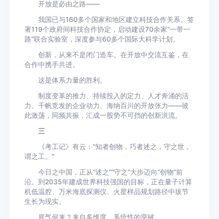
开放是必由之路——
我国已与160多个国家和地区建立科技合作关系。签
署119个政府间科技合作协定，启动建设70余家“一带一
路”联合实验室，深度参与60多个国际大科学计划。
创新，从来不是闭门造车。在开放中交流互鉴，在
合作中携手共进。
这是体系力量的胜利。
制度变革的推力、持续投入的定力、人才奔涌的活
力、千帆竞发的企业动力、海纳百川的开放张力——彼
此激荡，同频共振，汇成一股势不可挡的创新洪流。
三
《考工记》有云：“知者创物，巧者述之，守之世，
谓之工。”
今日之中国，正从“述之”“守之”大步迈向“创物”前
沿。到2035年建成世界科技强国的目标，正在量子计算
机低温腔、万米海底探测仪、火星样品规划路径中拔节
生长为现实。
底气何来？来自多维度、系统性的突破。