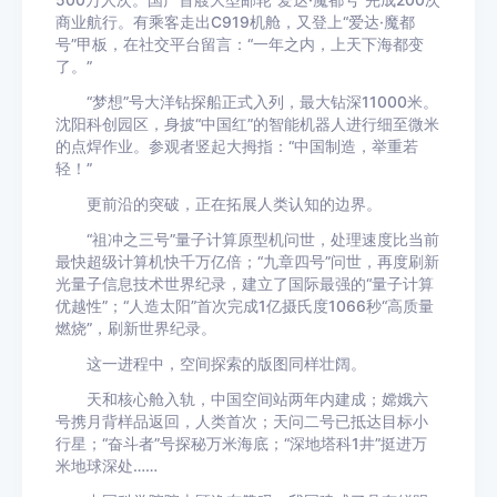
500万人次。国产首艘大型邮轮“爱达·魔都号”完成200次
商业航行。有乘客走出C919机舱，又登上“爱达·魔都
号”甲板，在社交平台留言：“一年之内，上天下海都变
了。”
“梦想”号大洋钻探船正式入列，最大钻深11000米。
沈阳科创园区，身披“中国红”的智能机器人进行细至微米
的点焊作业。参观者竖起大拇指：“中国制造，举重若
轻！”
更前沿的突破，正在拓展人类认知的边界。
“祖冲之三号”量子计算原型机问世，处理速度比当前
最快超级计算机快千万亿倍；“九章四号”问世，再度刷新
光量子信息技术世界纪录，建立了国际最强的“量子计算
优越性”；“人造太阳”首次完成1亿摄氏度1066秒“高质量
燃烧”，刷新世界纪录。
这一进程中，空间探索的版图同样壮阔。
天和核心舱入轨，中国空间站两年内建成；嫦娥六
号携月背样品返回，人类首次；天问二号已抵达目标小
行星；“奋斗者”号探秘万米海底；“深地塔科1井”挺进万
米地球深处……