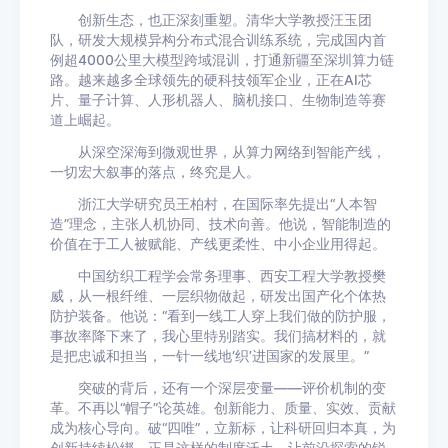
创新生态，也正深刻重塑。清华大学教授汪玉团
队，研发大规模异构分布式混合训练系统，完成国内首
例超4000公里大模型跨域混训，打通新疆至深圳算力链
路。越来越多全球领先的硬科技领军企业，正在AI芯
片、量子计算、人形机器人、脑机接口、生物制造等赛
道上崛起。
从深空深海到微观世界，从算力网络到智能产线，
一切宏大叙事的落点，终究是人。
浙江大学研究员王柏村，在国际率先提出“人本智
造”理念，主张人机协同、技术向善。他说，智能制造的
价值在于工人被赋能、产线更柔性、中小企业用得起。
中国纺织工程学会常务理事、西安工程大学教授樊
威，从一根纤维、一层织物做起，研发出国产化个体热
防护装备。他说：“看到一线工人穿上我们做的防护服，
事故率降下来了，我心里特别踏实。我们搞材料的，就
是把忠诚和担当，一针一线地‘织’进国家的发展里。”
突破的背后，还有一个深层变量——评价机制的变
革。不再以“帽子”论英雄。创新能力、质量、实效、贡献
成为核心导向。破“四唯”，立新标，让科研回归本真，为