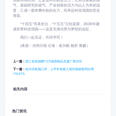
创新持续松绑。正是这样的制度沃土，让前沿探索的锐
气、基础研究的底气、产业创新的活力与以人为本的温
度，汇成一股奔腾向前的合力，托举起科技强国的坚实
骨架。
“十四五”夯基垒台，“十五五”立柱架梁，2035年建
成世界科技强国——这是充满光荣与梦想的远征。
我们一起见证，共同书写！
(来源：光明日报 记者：崔兴毅 杨舒 詹媛）
上一篇：
双汇首批捐赠1.5万箱肉制品支援广西灾区
下一篇：
哈尔滨机场口岸：上半年免签入境外籍旅客同比增
119.57%
相关内容
热门资讯