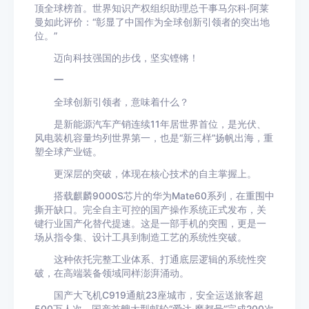
顶全球榜首。世界知识产权组织助理总干事马尔科·阿莱
曼如此评价：“彰显了中国作为全球创新引领者的突出地
位。”
迈向科技强国的步伐，坚实铿锵！
一
全球创新引领者，意味着什么？
是新能源汽车产销连续11年居世界首位，是光伏、
风电装机容量均列世界第一，也是“新三样”扬帆出海，重
塑全球产业链。
更深层的突破，体现在核心技术的自主掌握上。
搭载麒麟9000S芯片的华为Mate60系列，在重围中
撕开缺口。完全自主可控的国产操作系统正式发布，关
键行业国产化替代提速。这是一部手机的突围，更是一
场从指令集、设计工具到制造工艺的系统性突破。
这种依托完整工业体系、打通底层逻辑的系统性突
破，在高端装备领域同样澎湃涌动。
国产大飞机C919通航23座城市，安全运送旅客超