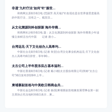
非遗“九针疗法”如何“针”服世...
和商网太原8月6日电 (范丽芳 高天瑜)“针灸现在是全世界接受度最高
的中医疗法，没有之一。截至目...
从文化溯源到科创探新 海外华裔...
和商网长沙8月6日电 题：从文化溯源到科创探新 海外华裔青少年读
懂立体鲜活当代中国 记者 唐小...
台湾远见·天下文化创办人高希均...
中新社台北8月6日电 (记者 朱贺)台湾文化事业机构远见·天下文化创
办人高希均6日辞世，享年90...
太古公司上半年股东应占基本溢利...
中新社香港8月6日电 (记者 戴小橦)太古股份有限公司(简称“太古公
司”)6日发布2026年上半...
柬埔寨副首相与中美欧日韩商会共...
中新社金边8月6日电 (记者 杨强)柬埔寨副首相兼发展理事会第一副
主席孙占托当地时间6日表示，柬...