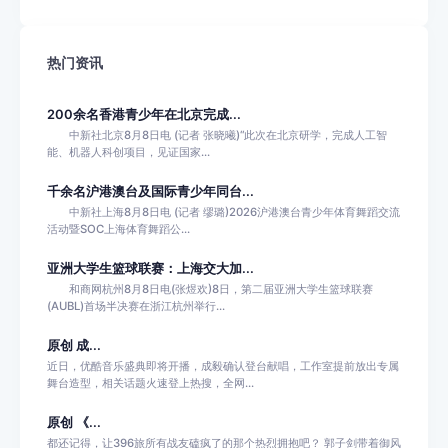
热门资讯
200余名香港青少年在北京完成...
中新社北京8月8日电 (记者 张晓曦)“此次在北京研学，完成人工智
能、机器人科创项目，见证国家...
千余名沪港澳台及国际青少年同台...
中新社上海8月8日电 (记者 缪璐)2026沪港澳台青少年体育舞蹈交流
活动暨SOC上海体育舞蹈公...
亚洲大学生篮球联赛：上海交大加...
和商网杭州8月8日电(张煜欢)8日，第二届亚洲大学生篮球联赛
(AUBL)首场半决赛在浙江杭州举行...
原创 成...
近日，优酷音乐盛典即将开播，成毅确认登台献唱，工作室提前放出专属
舞台造型，相关话题火速登上热搜，全网...
原创 《...
都还记得，让396旅所有战友磕疯了的那个热烈拥抱吧？ 郭子剑带着御风