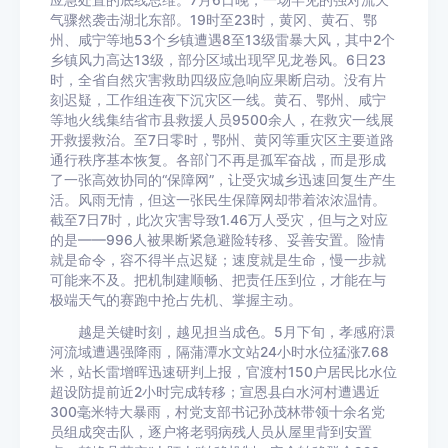
应急处置的底线思维。7月6日晚，一场罕见的强对流天
气骤然袭击湖北东部。19时至23时，黄冈、黄石、鄂
州、咸宁等地53个乡镇遭遇8至13级雷暴大风，其中2个
乡镇风力高达13级，部分区域出现罕见龙卷风。6日23
时，全省自然灾害救助四级应急响应果断启动。没有片
刻迟疑，工作组连夜下沉灾区一线。黄石、鄂州、咸宁
等地火线集结省市县救援人员9500余人，在救灾一线展
开救援救治。至7日零时，鄂州、黄冈等重灾区主要道路
通行秩序基本恢复。各部门不再是孤军奋战，而是形成
了一张高效协同的“保障网”，让受灾城乡迅速回复生产生
活。风雨无情，但这一张民生保障网却带着浓浓温情。
截至7日7时，此次灾害导致1.46万人受灾，但与之对应
的是——996人被果断紧急避险转移、妥善安置。险情
就是命令，容不得半点迟疑；速度就是生命，慢一步就
可能来不及。把机制建顺畅、把责任压到位，才能在与
极端天气的赛跑中抢占先机、掌握主动。
越是关键时刻，越见担当成色。5月下旬，孝感府澴
河流域遭遇强降雨，隔蒲潭水文站24小时水位猛涨7.68
米，站长雷增晖迅速研判上报，官渡村150户居民比水位
超设防提前近2小时完成转移；宣恩县白水河村遭遇近
300毫米特大暴雨，村党支部书记孙茂林带领十余名党
员组成突击队，逐户将老弱病残人员从屋里背到安置