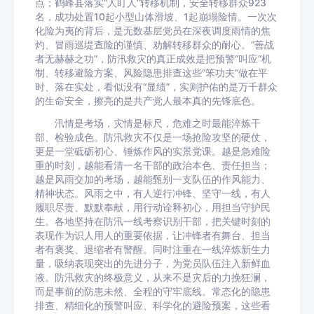
点；鹤峰县落实“人盯人”转移机制，安全转移群众923
名，成功处置10起小型山体滑坡、1起崩塌险情。一次次
化险为夷的背后，是无数基层党员在深夜调度雨情的焦
灼、冒雨巡堤查险的谨慎、劝解转移群众的耐心。“善战
者无赫赫之功”，防汛救灾的真正成效是把预警“叫应”机
制、转移避险方案、风险隐患排查这些“笨功夫”做在平
时、落在实处，看似没有“显绩”，实则护佑的是万千群众
的生命安全，擦亮的是共产党人最本真的先锋底色。
汛情是考场，灾情是标尺，危难之时最能淬炼干
部、检验成色。防汛救灾不仅是一场抢险攻坚的硬仗，
更是一堂砥砺初心、锤炼作风的实景党课。越是急难险
重的时刻，越能看清一名干部的政治本色、责任担当；
越是风雨交加的考场，越能甄别一支队伍的作风能力、
精神状态。风雨之中，有人逆行冲锋、坚守一线，有人
履职尽责、默默奉献，用行动诠释初心，用担当守护民
生。各地坚持在防汛一线考察识别干部，把关键时刻的
表现作为识人用人的重要依据，让冲锋者有舞台、担当
者有褒奖、退缩者有警醒。同时注重在一线淬炼新生力
量，吸纳表现突出的先进分子，为党员队伍注入新鲜血
液。防汛救灾的终极意义，从来不是灾后的力挽狂澜，
而是事前的防患未然、全程的守牢底线。常态化的隐患
排查、精细化的预警叫应、科学化的避险预案，这些看