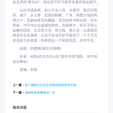
似无声的“笨功夫”，恰恰是守护万家平安最牢靠的底气。
山河无惧风雨，初心不负人民。从黄冈、黄石到鄂
州、咸宁，从云梦、宣恩到鹤峰、广水，荆楚大地的风
雨之中，党旗始终高高飘扬，党员始终冲锋在前。洪水
再猛，冲不垮众志成城的防线；风雨再大，吹不灭初心
如磐的信仰。立足防大汛、抢大险、救大灾，以底线思
维筑牢安全屏障，以实干担当守护万家安宁，千千万万
党员挺立的脊梁，终将撑起一方风雨无恙、岁岁平安。
稿源：荆楚网(湖北日报网)
作者：桂阳(武汉市洪山区“新声洪亮”团队、和平街
道办事处)
责编：郭蕾
上一篇：
第三届陕台文化交流周在陕西西安开幕
下一篇：
顶级电竞赛事燃动广州
相关内容