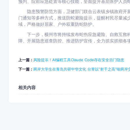
预判、院前应急处置等核心技能，全面提升基层医护人员
隐患预警防范方面，卫健部门联合云表镇乡镇政府开展
门通知等多种方式，推送防蛇避险提示，提醒村民尽量减
域，严格做好居家、户外双重防蛇防护。
下一步，横州市将持续发布蛇伤应急避险、自救互救科
障、开展隐患巡查防控、推进防护宣传，全力抓实抓细各
上一篇：
风险提示！AI编程工具Claude Code存在安全后门隐患
下一篇：
两岸大学生在青岛共研中华文化 台青以“射干之高”喻两岸
相关内容