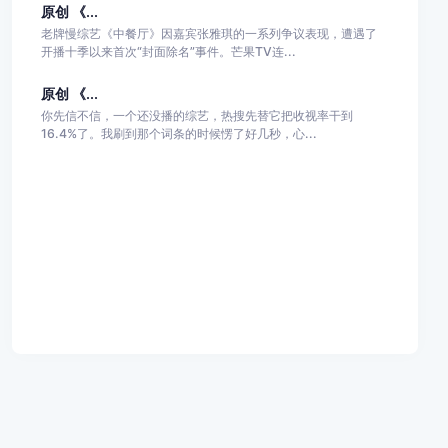
原创 《...
老牌慢综艺《中餐厅》因嘉宾张雅琪的一系列争议表现，遭遇了
开播十季以来首次“封面除名”事件。芒果TV连...
原创 《...
你先信不信，一个还没播的综艺，热搜先替它把收视率干到
16.4%了。我刷到那个词条的时候愣了好几秒，心...