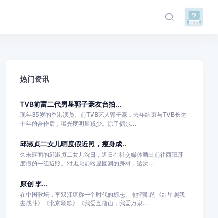
热门资讯
TVB前富二代男星郭子豪友台拍...
现年35岁的香港演员、前TVB艺人郭子豪，去年结束与TVB长达
十年的合作后，曝光度明显减少。除了偶尔...
邱淑贞二女儿晒度假近照，瘦身成...
久未露面的邱淑贞二女儿沈日，近日在社交媒体晒出前往西班牙
度假的一组近照。对比此前略显圆润的身材，这次...
原创 李...
在中国歌坛，李双江堪称一个时代的标志。 他演唱的《红星照我
去战斗》《北京颂歌》《我爱五指山，我爱万泉...