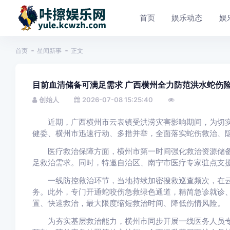
首页
娱乐动态
娱
首页
星闻新事
正文
目前血清储备可满足需求 广西横州全力防范洪水蛇伤
创始人
2026-07-08 15:25:40
近期，广西横州市云表镇受洪涝灾害影响期间，为切实
健委、横州市迅速行动、多措并举，全面落实蛇伤救治、
医疗救治保障方面，横州市第一时间强化救治资源储备
足救治需求。同时，特邀自治区、南宁市医疗专家驻点支
一线防控救治环节，当地持续加密搜救巡查频次，在云
务。此外，专门开通蛇咬伤急救绿色通道，精简急诊就诊
置、快速救治，最大限度缩短救治时间、降低伤情风险。
为夯实基层救治能力，横州市同步开展一线医务人员专