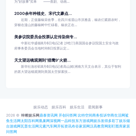
为“好故事”买单 ——喜剧、动画...
2000余年种植史、宋代文豪点...
近期，正值藤椒采收季，在四川省眉山市洪雅县，椒农们紧跟农时，
穿梭在漫山的藤椒树中忙碌着。椒农正在...
美参议院委员会投票认定传染病专...
中新社华盛顿8月6日电(记者 沙晗汀)美国国会参议院国土安全与政
府事务委员会当地时间6日投票认定...
天文望远镜观测到“猎鹰9”火箭...
新华社洛杉矶8月6日电(记者高山)欧洲南方天文台表示，其位于智利
的甚大望远镜观测到美国太空探索技...
娱乐动态
娱乐百科
娱乐生活
星闻新事
2026 ©
咔嚓娱乐网
鼎泰资讯网
开创问答网
比特空间
商务投诉
华商生活网
鲨
鱼生活网
太阳百科网
凰巢网
深视网
一品科技
东方游戏网
娱乐发得多
彩丁娱乐
烟
台游戏网
瓦普生活网
元素汽车网
开拓资讯
布谷家居网
汉高教育网
彩盯图库
家居
问答网