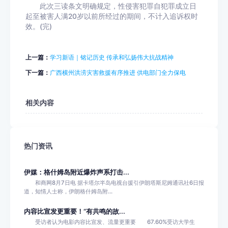
此次三读条文明确规定，性侵害犯罪自犯罪成立日
起至被害人满20岁以前所经过的期间，不计入追诉权时
效。(完)
上一篇：
学习新语｜铭记历史 传承和弘扬伟大抗战精神
下一篇：
广西横州洪涝灾害救援有序推进 供电部门全力保电
相关内容
热门资讯
伊媒：格什姆岛附近爆炸声系打击...
和商网8月7日电 据卡塔尔半岛电视台援引伊朗塔斯尼姆通讯社6日报
道，知情人士称，伊朗格什姆岛附...
内容比宣发更重要！“有共鸣的故...
受访者认为电影内容比宣发、流量更重要 67.60%受访大学生