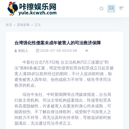
首页
星闻新事
正文
台湾强化性侵案未成年被害人的司法救济保障
创始人
2026-07-08 00:52:38
中新社台北7月7日电 台立法机构7日三读通过“刑
法”第80条修正案，明定性侵害犯罪自犯罪成立日起至被
害人满20岁以前所经过的期间，不计入追诉权时效，盼
避免被害人因年幼、创伤或权力不对等，错失寻求司法
救济的机会。
综合中央社、中时新闻网等台湾媒体报道，台当局
行政主管机构、司法主管机构提案指出，性侵害犯罪具
有高度隐秘性，许多被害人在案发时身心尚未成熟，可
能因创伤、不了解自身法律权利，或受制于与加害人之
间权力不对等，而无法及时向外求助，导致追诉权时效
届满后，无法通过司法寻求正义。