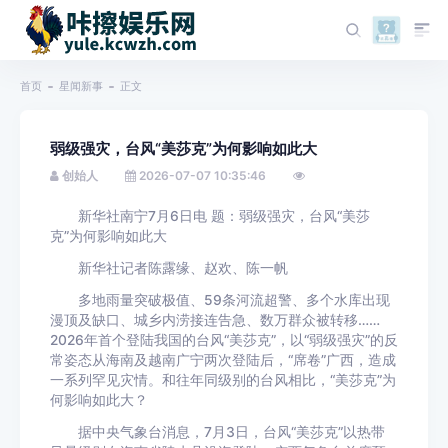
首页
星闻新事
正文
弱级强灾，台风“美莎克”为何影响如此大
创始人
2026-07-07 10:35:46
新华社南宁7月6日电 题：弱级强灾，台风“美莎
克”为何影响如此大
新华社记者陈露缘、赵欢、陈一帆
多地雨量突破极值、59条河流超警、多个水库出现
漫顶及缺口、城乡内涝接连告急、数万群众被转移……
2026年首个登陆我国的台风“美莎克”，以“弱级强灾”的反
常姿态从海南及越南广宁两次登陆后，“席卷”广西，造成
一系列罕见灾情。和往年同级别的台风相比，“美莎克”为
何影响如此大？
据中央气象台消息，7月3日，台风“美莎克”以热带