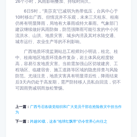
26个小时，风雨影响叠加、持续时间久。
6日5时，“美莎克”已减弱为热带低压，台风中心于
10时移出广西。但情况并不乐观，未来三天桂东、桂南
仍将有明显降雨，局地有大暴雨或特大暴雨。气象部门
建议继续做好风雨防御，防范强降雨可能引发的中小河
流洪水、山洪、地质灾害、城乡内涝及其对水陆交通、
城市运行、农业生产等的不利影响。
广西地质环境监测站总工程师刘小明说，桂北、桂
中、桂南地区地质环境条件复杂，岩土体风化程度较
高，容易引发地质灾害。当前需加强山区切坡建房、工
程场区、临建宿舍、施工道路等区域的隐患排查与风险
防范。尤须注意，地质灾害具有明显滞后性，降雨结束
后3天内仍处于高发期，需严防转移人员私自回流，切不
可因雨势减弱而放松警惕。
上一篇：
广西号召各级党组织和广大党员干部在抢险救灾中担当作
为
下一篇：
跨越90载，这条“地球红飘带”仍令世界心向往之