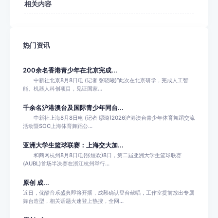
相关内容
热门资讯
200余名香港青少年在北京完成...
中新社北京8月8日电 (记者 张晓曦)“此次在北京研学，完成人工智
能、机器人科创项目，见证国家...
千余名沪港澳台及国际青少年同台...
中新社上海8月8日电 (记者 缪璐)2026沪港澳台青少年体育舞蹈交流
活动暨SOC上海体育舞蹈公...
亚洲大学生篮球联赛：上海交大加...
和商网杭州8月8日电(张煜欢)8日，第二届亚洲大学生篮球联赛
(AUBL)首场半决赛在浙江杭州举行...
原创 成...
近日，优酷音乐盛典即将开播，成毅确认登台献唱，工作室提前放出专属
舞台造型，相关话题火速登上热搜，全网...