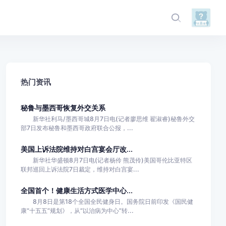
热门资讯
秘鲁与墨西哥恢复外交关系
新华社利马/墨西哥城8月7日电(记者廖思维 翟淑睿)秘鲁外交
部7日发布秘鲁和墨西哥政府联合公报，...
美国上诉法院维持对白宫宴会厅改...
新华社华盛顿8月7日电(记者杨伶 熊茂伶)美国哥伦比亚特区
联邦巡回上诉法院7日裁定，维持对白宫宴...
全国首个！健康生活方式医学中心...
8月8日是第18个全国全民健身日。国务院日前印发《国民健
康“十五五”规划》，从“以治病为中心”转...