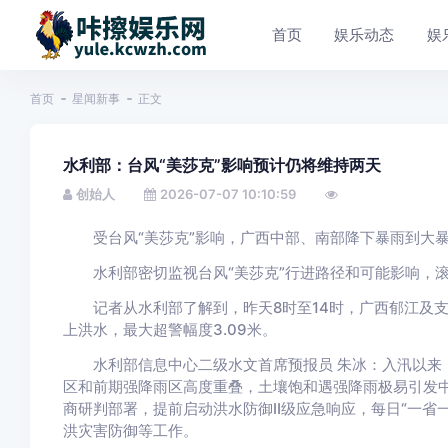
首页
娱乐动态
娱
首页
星闻新事
正文
水利部：台风“美莎克”影响预计仍将维持两天
创始人
2026-07-07 10:10:59
受台风“美莎克”影响，广西中部、南部降下暴雨到大暴
水利部密切监视台风“美莎克”行进路径和可能影响，滚
记者从水利部了解到，昨天8时至14时，广西郁江及支
上洪水，最大超警幅度3.09米。
水利部信息中心二级水文首席预报员 朱冰：入汛以来，
区和前期强降雨区高度重叠，土壤饱和遇强降雨极易引发
商研判部署，提前启动洪水防御Ⅱ级应急响应，每日“一省
洪灾害防御等工作。