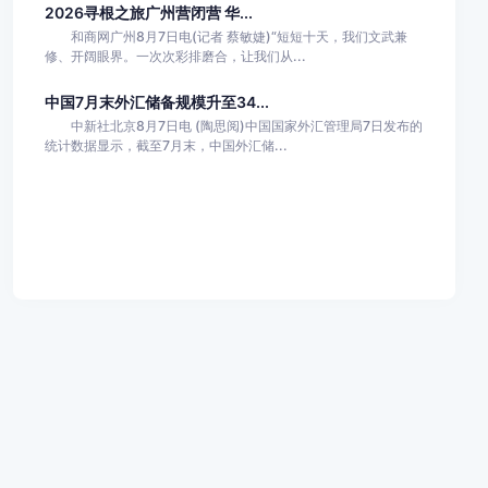
2026寻根之旅广州营闭营 华...
和商网广州8月7日电(记者 蔡敏婕)“短短十天，我们文武兼
修、开阔眼界。一次次彩排磨合，让我们从...
中国7月末外汇储备规模升至34...
中新社北京8月7日电 (陶思阅)中国国家外汇管理局7日发布的
统计数据显示，截至7月末，中国外汇储...