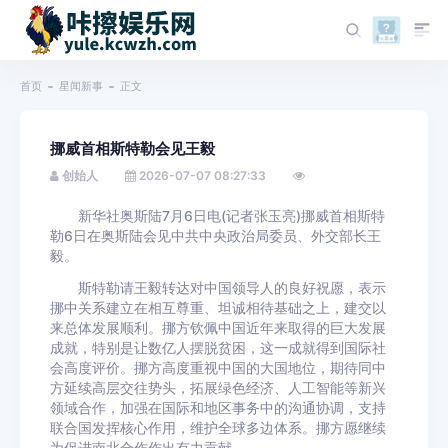
首页
星闻新事
正文
挪威首相斯特勒会见王毅
创始人
2026-07-07 08:27:33
新华社奥斯陆7月6日电(记者张玉亮)挪威首相斯特
勒6日在奥斯陆会见中共中央政治局委员、外交部长王
毅。
斯特勒请王毅转达对中国领导人的良好祝愿，表示
挪中关系建立在相互尊重、坦诚相待基础之上，建交以
来总体发展顺利。挪方钦佩中国近年来取得的巨大发展
成就，特别是让数亿人摆脱贫困，这一成就得到国际社
会高度评价。挪方高度重视中国的大国地位，期待同中
方延续高层交往势头，拓展绿色经济、人工智能等新兴
领域合作，加强在国际和地区事务中的沟通协调，支持
联合国发挥核心作用，维护全球多边体系。挪方愿继续