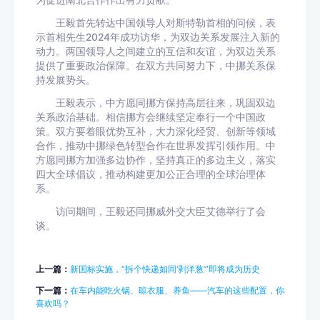
为促进南北合作作出有力贡献。
王毅首先转达中国领导人对斯特勒首相的问候，表
示首相先生2024年成功访华，为双边关系发展注入新的
动力。两国领导人之间建立的互信和友谊，为双边关系
提供了重要政治保障。在双方共同努力下，中挪关系保
持发展势头。
王毅表示，中方愿同挪方保持高层往来，巩固双边
关系政治基础。相信挪方会继续坚定奉行一个中国政
策。双方要着眼优势互补，大力深化经贸、创新等领域
合作，推动中挪绿色转型合作在世界发挥引领作用。中
方愿同挪方加强多边协作，坚持真正的多边主义，落实
四大全球倡议，推动构建更加公正合理的全球治理体
系。
访问期间，王毅还同挪威外交大臣艾德举行了会
谈。
上一篇：
新国标实施，“拆个快递如同‘剥洋葱’”即将成为历史
下一篇：
在车内能吃火锅、晾衣服、养鱼——汽车的这些配置，你
喜欢吗？