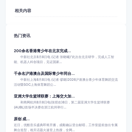
相关内容
热门资讯
200余名香港青少年在北京完成...
中新社北京8月8日电 (记者 张晓曦)“此次在北京研学，完成人工智
能、机器人科创项目，见证国家...
千余名沪港澳台及国际青少年同台...
中新社上海8月8日电 (记者 缪璐)2026沪港澳台青少年体育舞蹈交流
活动暨SOC上海体育舞蹈公...
亚洲大学生篮球联赛：上海交大加...
和商网杭州8月8日电(张煜欢)8日，第二届亚洲大学生篮球联赛
(AUBL)首场半决赛在浙江杭州举行...
原创 成...
近日，优酷音乐盛典即将开播，成毅确认登台献唱，工作室提前放出专属
舞台造型，相关话题火速登上热搜，全网...