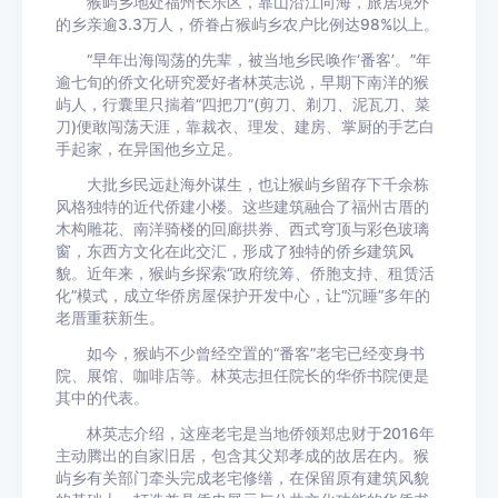
猴屿乡地处福州长乐区，靠山沿江向海，旅居境外
的乡亲逾3.3万人，侨眷占猴屿乡农户比例达98%以上。
“早年出海闯荡的先辈，被当地乡民唤作‘番客’。”年
逾七旬的侨文化研究爱好者林英志说，早期下南洋的猴
屿人，行囊里只揣着“四把刀”(剪刀、剃刀、泥瓦刀、菜
刀)便敢闯荡天涯，靠裁衣、理发、建房、掌厨的手艺白
手起家，在异国他乡立足。
大批乡民远赴海外谋生，也让猴屿乡留存下千余栋
风格独特的近代侨建小楼。这些建筑融合了福州古厝的
木构雕花、南洋骑楼的回廊拱券、西式穹顶与彩色玻璃
窗，东西方文化在此交汇，形成了独特的侨乡建筑风
貌。近年来，猴屿乡探索“政府统筹、侨胞支持、租赁活
化”模式，成立华侨房屋保护开发中心，让“沉睡”多年的
老厝重获新生。
如今，猴屿不少曾经空置的“番客”老宅已经变身书
院、展馆、咖啡店等。林英志担任院长的华侨书院便是
其中的代表。
林英志介绍，这座老宅是当地侨领郑忠财于2016年
主动腾出的自家旧居，包含其父郑孝成的故居在内。猴
屿乡有关部门牵头完成老宅修缮，在保留原有建筑风貌