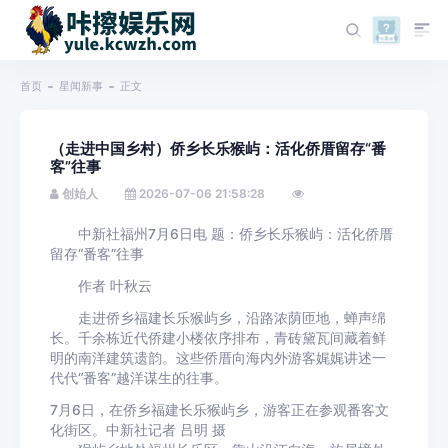
首页
星闻新事
正文
（走进中国乡村）侨乡长乐猴屿：活化侨厝留存“番
客”往事
创始人
2026-07-06 21:58:28
中新社福州7月6日电 题：侨乡长乐猴屿：活化侨厝
留存“番客”往事
作者 叶秋云
走进侨乡福建长乐猴屿乡，沿路浓荫匝地，蝉声绵
长。千余栋近代侨建小楼依序排布，青砖黛瓦间藏着鲜
明的南洋建筑遗韵。这些侨厝向海内外游客娓娓讲述一
代代“番客”越洋谋生的往事。
7月6日，在侨乡福建长乐猴屿乡，游客正在参观番客文
化街区。中新社记者 吕明 摄