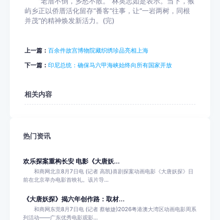
“老厝不倒，乡愁不散。”林英志如是表示。当下，猴
屿乡正以侨厝活化留存“番客”往事，让“一岩两树，同根
并茂”的精神焕发新活力。(完)
上一篇：
百余件故宫博物院藏织绣珍品亮相上海
下一篇：
印尼总统：确保马六甲海峡始终向所有国家开放
相关内容
热门资讯
欢乐探案重构长安 电影《大唐妖...
和商网北京8月7日电 (记者 高凯)喜剧探案动画电影《大唐妖探》日
前在北京举办电影首映礼。该片导...
《大唐妖探》揭六年创作路：取材...
和商网东莞8月7日电 (记者 蔡敏婕)2026粤港澳大湾区动画电影周系
列活动——广东优秀电影观影...