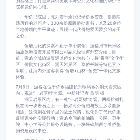
的基础上，打造兼具侨史展示与公共文化功能的华侨书
院和党侨同心馆。
华侨书院里，陈列着千余张记录侨乡变迁、侨胞闯
荡历程的老照片，300余份原版侨批家书，以及20余位
当地侨领的生平事迹，展现一代代侨胞爱国爱乡的赤子
之心。
侨厝活化的探索不止于单个展馆。据福州市长乐区
福旅旅游投资开发有限公司副总经理何剑茹介绍，目
前，猴屿全域旅游资源以侨文化为核心，将“番客”文化街
区、侨批文化街区、洞天岩景区、华侨书院等特色景点
串联，让海内外游客获得“侨厝+山林+侨史”一体化文旅
体验。
7月6日，游客在位于侨乡福建长乐猴屿乡的洞天岩景区
内，观赏“一岩两树”奇观。中新社记者 吕明 摄
洞天岩景区内，有一处“一岩两树”奇观。两棵榕树扎
根在同一块岩石之上——恰如海外侨胞与故土乡亲血脉
相连。这份刻在骨子里的故土深情，也化作了代代侨胞
反哺家乡的实际行动：猴屿乡间的柏油路、公园、卫生
院、中小学等公共服务设施旁，一块块碑刻留存着侨胞
捐资建设的事迹。