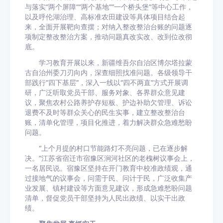
与落实“两个屏障”“两个基地”“一个桥头堡”等中心工作，
以及呼伦湖治理、高标准农田建设等具体项目结合起
来，全面开展靶向查摆；对纳入整改整治台账的问题逐
项制定整改整治方案，推动问题真改实改、改到位改彻
底。
学习教育开展以来，新疆维吾尔自治区博尔塔拉蒙
古自治州委刀刃向内，深查细照找准问题。各级领导干
部践行“四下基层”，深入一线以“四不两直”方式开展调
研，广泛听取党员干部、服务对象、各界群众意见建
议，聚焦农村公路养护存短板、护边补助欠管理、诉讼
退费不及时等群众关心的民生实事，建立整改整治台
账，清单化管理，项目化推进，着力解决群众急难愁盼
问题。
“上个月提的村口节能路灯不亮问题，已在逐步解
决。”江苏省宿迁市宿豫区涧河社区的老槐树议事会上，
一名居民说。宿豫区坚持在开门教育中校准政绩观，通
过接地气的议事会，问需于民、问计于民，广泛收集产
业发展、镇村建设等方面意见建议，形成急难愁盼问题
清单，督促党员干部坚持为人民出政绩、以实干出政
绩。