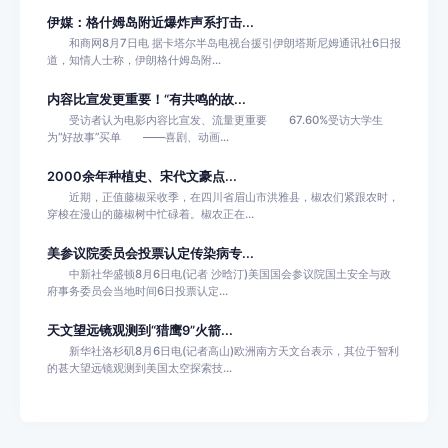
伊媒：格什姆岛附近爆炸声系打击...
和商网8月7日电 据卡塔尔半岛电视台援引伊朗塔斯尼姆通讯社6日报
道，知情人士称，伊朗格什姆岛附...
内容比宣发更重要！“有共鸣的故...
受访者认为电影内容比宣发、流量更重要 67.60%受访大学生
为“好故事”买单 ——喜剧、动画...
2000余年种植史、宋代文豪点...
近期，正值藤椒采收季，在四川省眉山市洪雅县，椒农们紧跟农时，
穿梭在漫山的藤椒树中忙碌着。椒农正在...
美参议院委员会投票认定传染病专...
中新社华盛顿8月6日电(记者 沙晗汀)美国国会参议院国土安全与政
府事务委员会当地时间6日投票认定...
天文望远镜观测到“猎鹰9”火箭...
新华社洛杉矶8月6日电(记者高山)欧洲南方天文台表示，其位于智利
的甚大望远镜观测到美国太空探索技...