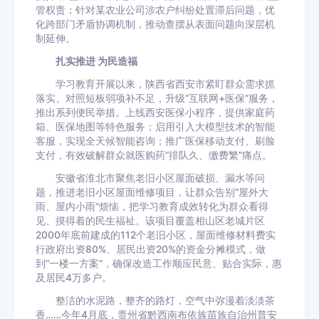
管权责；针对某农业公司涉农户纠纷处置滞后问题，优
化跨部门矛盾协调机制，推动查摆从表面问题向深层机
制延伸。
扎实推进 为民造福
学习教育开展以来，陕西省西安市紧盯群众需求抓
落实、对照短板弱项补不足，升级“互联网+医保”服务，
推出系列便民举措。上线西安医保小程序，提供家庭药
箱、医保地图等特色服务；启用引入大模型技术的智能
客服，实现全天候智能咨询；推广医保移动支付、刷脸
支付，有效破解群众就医购药“排队久、缴费繁”痛点。
安徽省淮北市聚焦老旧小区屋面破损、漏水等问
题，推进老旧小区屋面维修项目，让群众告别“屋外大
雨、屋内小雨”烦恼，把学习教育成效转化为群众看得
见、摸得着的民生福祉。该项目覆盖相山区老城片区
2000年底前建成的112个老旧小区，屋面维修材料费实
行政府出资80%、居民出资20%的资金分摊模式，做
到“一楼一方案”，确保改造工作顺应民意、贴合实际，惠
及居民4万多户。
整洁的水泥路，整齐的路灯，空气中弥漫着淡淡茶
香……今年4月底，贵州省黔西南布依族苗族自治州普安