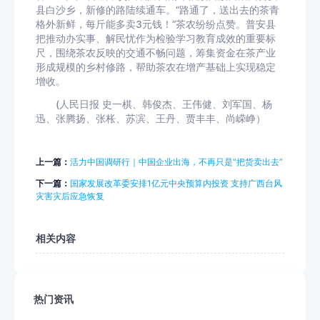
县白沙乡，新修的路陆续通车。“路通了，送出去的茶青
格外新鲜，每斤能多卖3元钱！”茶农纷纷点赞。普安县
把推动办实事、解民忧作为检验学习教育成效的重要标
尺，围绕茶农反映的交通不畅问题，筹集资金在茶产业
形成规模的乡村修路，帮助茶农在增产基础上实现稳定
增收。
(人民日报 史一棋、韩俊杰、王伟健、刘军国、杨
迅、张腾扬、张枨、苏滨、王丹、贾丰丰、尚嵘峥）
上一篇：
活力中国调研行｜中国企业出海，不再只是“把货卖出去”
下一篇：
国家发展改革委安排1亿元中央预算内投资 支持广西台风
灾害灾后应急恢复
相关内容
热门资讯