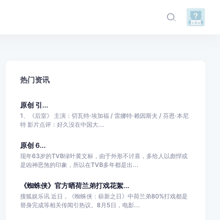
热门资讯
原创 引...
1、《后室》 主演：切瓦特·埃加福 / 雷娜特·赖因斯夫 / 芬恩·本尼
特 影片点评：好久没在中国大...
原创 6...
现年63岁的TVB绿叶黄文标，由于外形不讨喜，多给人以彪悍或
是凶神恶煞的印象，所以在TVB多年都是出...
《蜘蛛侠》官方晒荷兰弟打戏花絮...
搜狐娱乐讯 近日，《蜘蛛侠：崭新之日》中荷兰弟80%打戏都是
替身完成等相关传闻引热议。8月5日，电影...