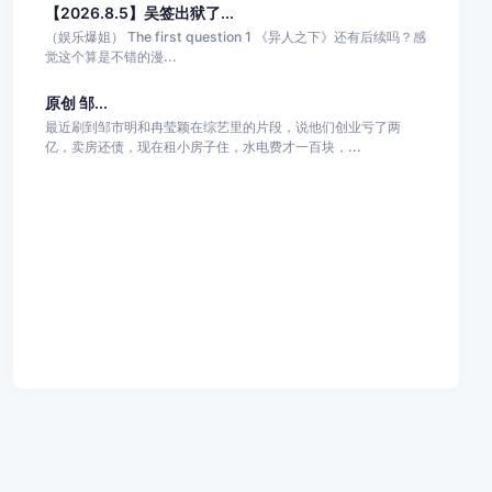
【2026.8.5】吴签出狱了...
（娱乐爆姐） The first question 1 《异人之下》还有后续吗？感
觉这个算是不错的漫...
原创 邹...
最近刷到邹市明和冉莹颖在综艺里的片段，说他们创业亏了两
亿，卖房还债，现在租小房子住，水电费才一百块，...