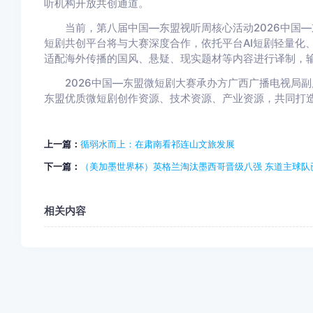
听机构开放共创通道。
当前，第八届中国—东盟视听周核心活动2026中国—东盟
短剧共创平台将与大赛深度合作，依托平台AI短剧轻量化
适配海外传播的国风、悬疑、现实题材等内容进行译制，
2026中国—东盟微短剧大赛承办方广西广播电视局副
东盟优质微短剧创作资源、技术资源、产业资源，共同打造
上一篇：
循弱水而上：在肃南看祁连山文旅发展
下一篇：
（美加墨世界杯）英格兰淘汰墨西哥晋级八强 东道主球队
相关内容