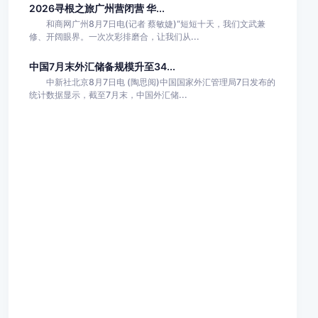
2026寻根之旅广州营闭营 华...
和商网广州8月7日电(记者 蔡敏婕)“短短十天，我们文武兼
修、开阔眼界。一次次彩排磨合，让我们从...
中国7月末外汇储备规模升至34...
中新社北京8月7日电 (陶思阅)中国国家外汇管理局7日发布的
统计数据显示，截至7月末，中国外汇储...