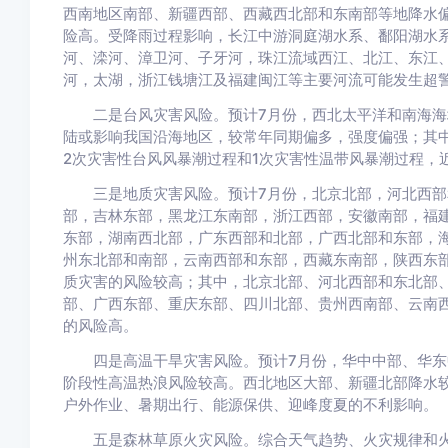
西南地区南部、新疆西部、西藏西北部和东南部等地降水
险高。受降雨过程影响，长江中游洞庭湖水系、鄱阳湖水
河、滦河、漳卫河、子牙河，珠江流域西江、北江、东江
河，太湖，浙江钱塘江及福建闽江等主要河流可能发生超
二是台风灾害风险。预计7月份，西北太平洋和南海海域
陆或影响我国沿海地区，较常年同期偏多，强度偏强；其中
2次灾害性台风风暴潮过程和1次灾害性温带风暴潮过程，
三是地质灾害风险。预计7月份，北京北部，河北西部
部，吉林东部，黑龙江东南部，浙江西部，安徽南部，福
东部，湖南西北部，广东西部和北部，广西北部和东部，
州东北部和南部，云南西部和东部，西藏东南部，陕西东
质灾害的风险较高；其中，北京北部、河北西部和东北部
部、广西东部、重庆东部、四川北部、贵州西南部、云南
的风险高。
四是高温干旱灾害风险。预计7月份，华中中部、华东
阶段性高温热浪风险较高。西北地区大部、新疆北部降水
户外作业、暑期出行、能源保供、迎峰度夏的不利影响。
五是森林草原火灾风险。综合天气趋势、火灾规律和火