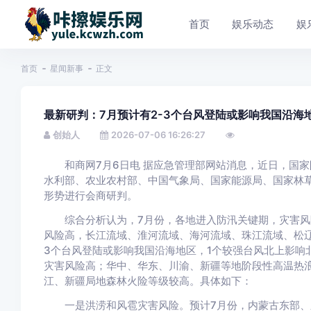
首页
娱乐动态
娱
首页
星闻新事
正文
最新研判：7月预计有2-3个台风登陆或影响我国沿海
创始人
2026-07-06 16:26:27
和商网7月6日电 据应急管理部网站消息，近日，国家
水利部、农业农村部、中国气象局、国家能源局、国家林草
形势进行会商研判。
综合分析认为，7月份，各地进入防汛关键期，灾害风
风险高，长江流域、淮河流域、海河流域、珠江流域、松
3个台风登陆或影响我国沿海地区，1个较强台风北上影响
灾害风险高；华中、华东、川渝、新疆等地阶段性高温热
江、新疆局地森林火险等级较高。具体如下：
一是洪涝和风雹灾害风险。预计7月份，内蒙古东部、