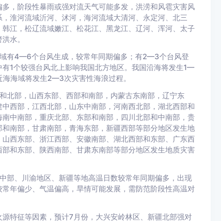
偏多，阶段性暴雨或强对流天气可能多发，洪涝和风雹灾害风
系，淮河流域沂河、沭河，海河流域大清河、永定河、北三
、韩江，松辽流域嫩江、松花江、黑龙江、辽河、浑河、太子
警洪水。
有4—6个台风生成，较常年同期偏多；有2—3个台风登
有1个较强台风北上影响我国北方地区。我国沿海将发生1—
近海海域将发生2—3次灾害性海浪过程。
和北部，山西东部、西部和南部，内蒙古东南部，辽宁东
建中西部，江西北部，山东中南部，河南西北部，湖北西部和
海南中南部，重庆北部、东部和南部，四川北部和中南部，贵
部和南部，甘肃南部，青海东部，新疆西部等部分地区发生地
、山西东部、浙江西部、安徽南部、湖北西部和东部、广东西
西部和东部、陕西南部、甘肃东南部等部分地区发生地质灾害
中部、川渝地区、新疆等地高温日数较常年同期偏多，出现
较常年偏少、气温偏高，旱情可能发展，需防范阶段性高温对
源特征等因素，预计7月份，大兴安岭林区、新疆北部强对