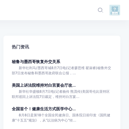
热门资讯
秘鲁与墨西哥恢复外交关系
新华社利马/墨西哥城8月7日电(记者廖思维 翟淑睿)秘鲁外交
部7日发布秘鲁和墨西哥政府联合公报，...
美国上诉法院维持对白宫宴会厅改...
新华社华盛顿8月7日电(记者杨伶 熊茂伶)美国哥伦比亚特区
联邦巡回上诉法院7日裁定，维持对白宫宴...
全国首个！健康生活方式医学中心...
8月8日是第18个全国全民健身日。国务院日前印发《国民健
康“十五五”规划》，从“以治病为中心”转...