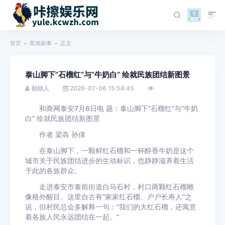
首页
星闻新事
正文
泰山脚下“石榴红”与“牛奶白” 绘就民族团结新图景
创始人
2026-07-06 15:58:45
和商网泰安7月6日电 题：泰山脚下“石榴红”与“牛奶
白” 绘就民族团结新图景
作者 梁犇 孙倩
在泰山脚下，一颗鲜红石榴和一杯醇香牛奶是这个
城市关于民族团结进步的生动标识，也静静滋养着生活
于此的各族群众。
走进泰安市泰前街道白马石村，村口两颗红石榴雕
像格外醒目。这里自古有“家家红石榴、户户长寿人”之
说，但村民总会多解释一句：“我们的大红石榴，还寓意
着各族人民永远团结在一起。”