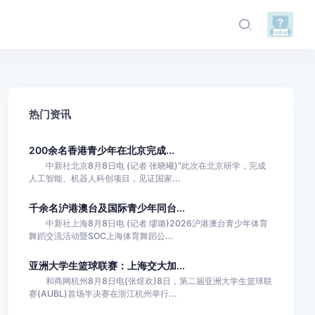
热门资讯
200余名香港青少年在北京完成...
中新社北京8月8日电 (记者 张晓曦)“此次在北京研学，完成
人工智能、机器人科创项目，见证国家...
千余名沪港澳台及国际青少年同台...
中新社上海8月8日电 (记者 缪璐)2026沪港澳台青少年体育
舞蹈交流活动暨SOC上海体育舞蹈公...
亚洲大学生篮球联赛：上海交大加...
和商网杭州8月8日电(张煜欢)8日，第二届亚洲大学生篮球联
赛(AUBL)首场半决赛在浙江杭州举行...