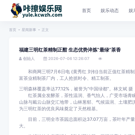
首页
娱乐动态
娱
首页
星闻新事
正文
福建三明红茶精制正酣 生态优势淬炼“最绿”茶香
创始人
2026-07-06 12:26:07
和商网三明7月6日电 (黄秀红 刘钊)当前正值红茶精
富茶业精制茶厂内，工人抢抓时令、精工制茶。
三明森林覆盖率达77.12%，被誉为“中国绿都”。林文斌 摄
红茶属全发酵茶，茶性温润、香气怡人，广受市场青睐。
山脉与戴云山脉交汇地带，山林葱郁、气候温润、土壤肥
为三明红茶的优良风味奠定了天然根基。
目前，三明全市茶园总面积达37.07万亩，茶叶年产量6
大。