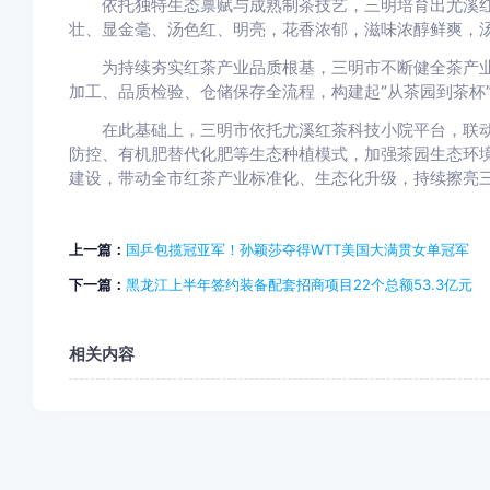
依托独特生态禀赋与成熟制茶技艺，三明培育出尤溪红
壮、显金毫、汤色红、明亮，花香浓郁，滋味浓醇鲜爽，
为持续夯实红茶产业品质根基，三明市不断健全茶产业
加工、品质检验、仓储保存全流程，构建起“从茶园到茶杯
在此基础上，三明市依托尤溪红茶科技小院平台，联动
防控、有机肥替代化肥等生态种植模式，加强茶园生态环
建设，带动全市红茶产业标准化、生态化升级，持续擦亮三
上一篇：
国乒包揽冠亚军！孙颖莎夺得WTT美国大满贯女单冠军
下一篇：
黑龙江上半年签约装备配套招商项目22个总额53.3亿元
相关内容