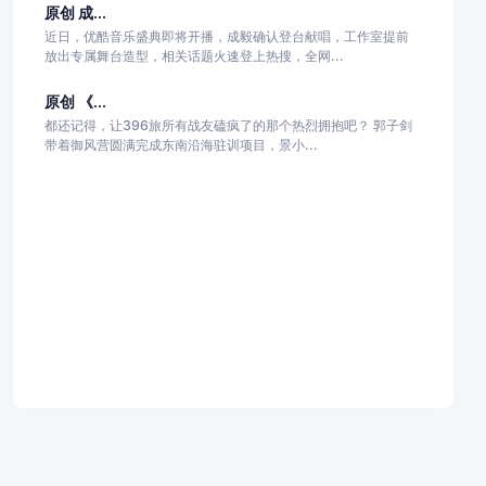
原创 成...
近日，优酷音乐盛典即将开播，成毅确认登台献唱，工作室提前
放出专属舞台造型，相关话题火速登上热搜，全网...
原创 《...
都还记得，让396旅所有战友磕疯了的那个热烈拥抱吧？ 郭子剑
带着御风营圆满完成东南沿海驻训项目，景小...