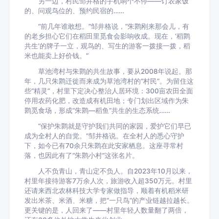
另一边，村民邹井格的手机响个不停——订农家饭
的、问观鸟位的、预约民宿的……
“前几年谁敢想。”邹井格说，“朱鹮刚来那会儿，有
的老乡担心它们在稻田里觅食会影响收成。现在，‘稻鹮
共生’的牌子一立，观鸟的、写生的游客一拨接一拨，稻
米也能卖上好价钱。”
草池湾村与朱鹮的共生故事，要从2008年说起。那
年，几只朱鹮迁徙而来成为草池湾村的“村民”。为留住这
些“精灵”，村里下定决心整治人居环境：300亩农田全面
停用农药化肥，改造成有机田地；专门划出区域作为朱
鹮觅食场，形成“朱鹮—稻鱼”共生的生态系统……
“保护朱鹮就是守护我们共同的家园，爱护它们早已
成为全村人的自觉。”邹井格说。在全村人的悉心守护
下，如今已有70余只朱鹮在此安家栖息。这座寻常村
落，也因此有了“朱鹮小村”这张名片。
人不负青山，青山定不负人。自2023年10月以来，
村里年接待游客7万余人次，旅游收入超350万元。村里
还请来西北农林科技大学专家做指导，顺着有机稻米研
发出米茶、米酒、米糖，把“一只鸟”的产业链越拉越长。
更关键的是，人回来了——村里年轻人数量翻了两倍，