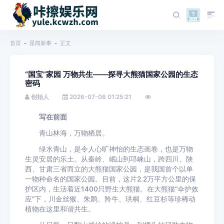
首页
星闻新事
正文
“国宝”家园 万物共生——探寻大熊猫国家公园的生态
密码
创始人
2026-07-06 01:25:21
写在前面
青山林海，万物栖居。
绿水青山，是令人心旷神怡的生态画卷，也是万物
生灵安居的乐土。从秦岭、岷山到邛崃山，跨四川、陕
西、甘肃三省而立的大熊猫国家公园，是我国首个以单
一物种命名的国家公园。目前，这片2.2万平方公里的保
护区内，生活着近1400只野生大熊猫。在大熊猫“伞护效
应”下，川金丝猴、朱鹮、羚牛、珙桐、红豆杉等珍稀动
植物在这里和谐共生。