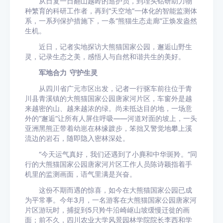
从日复一日翻山越岭的巡护员，到埋头钻研助力物
种繁育的科研工作者，再到“天空地”一体化的智能监测体
系，一系列保护措施下，一条“熊猫生态走廊”正焕发盎然
生机。
近日，记者实地探访大熊猫国家公园，邂逅山野生
灵，记录生态之美，感悟人与自然和谐共生的美好。
军地合力 守护生灵
从四川省广元市区出发，记者一行驱车前往位于青
川县青溪镇的大熊猫国家公园唐家河片区，车窗外是越
来越密的山、越来越浓的绿。尚未抵达目的地，一场意
外的“邂逅”让所有人屏住呼吸——河道对面的坡上，一头
亚洲黑熊正带着幼崽在林缘踱步，笨拙又警觉地攀上溪
流边的岩石，随即隐入密林深处。
“今天运气真好，我们还遇到了小麂和中华斑羚。”同
行的大熊猫国家公园唐家河片区工作人员陈诗颖指着手
机里的监测画面，语气里满是兴奋。
这份不期而遇的惊喜，如今在大熊猫国家公园已成
为平常事。今年3月，一名游客在大熊猫国家公园唐家河
片区游玩时，捕捉到5只羚牛沿崎岖山坡缓慢迁徙的画
面；前不久，四川农业大学风景园林学院院长李西和学