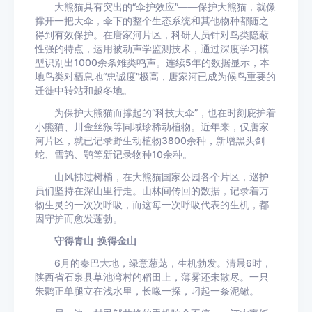
大熊猫具有突出的“伞护效应”——保护大熊猫，就像
撑开一把大伞，伞下的整个生态系统和其他物种都随之
得到有效保护。在唐家河片区，科研人员针对鸟类隐蔽
性强的特点，运用被动声学监测技术，通过深度学习模
型识别出1000余条雉类鸣声。连续5年的数据显示，本
地鸟类对栖息地“忠诚度”极高，唐家河已成为候鸟重要的
迁徙中转站和越冬地。
为保护大熊猫而撑起的“科技大伞”，也在时刻庇护着
小熊猫、川金丝猴等同域珍稀动植物。近年来，仅唐家
河片区，就已记录野生动植物3800余种，新增黑头剑
蛇、雪鹑、鹗等新记录物种10余种。
山风拂过树梢，在大熊猫国家公园各个片区，巡护
员们坚持在深山里行走。山林间传回的数据，记录着万
物生灵的一次次呼吸，而这每一次呼吸代表的生机，都
因守护而愈发蓬勃。
守得青山 换得金山
6月的秦巴大地，绿意葱茏，生机勃发。清晨6时，
陕西省石泉县草池湾村的稻田上，薄雾还未散尽。一只
朱鹮正单腿立在浅水里，长喙一探，叼起一条泥鳅。