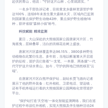
起伏的青山，他说：“守好这片山林，心里就踏实。”
一名乡干部告诉记者，目前黄龙乡森林资源管护率
达100%，连续6年未发生重大森林火灾，区域内已监测
到国家重点保护野生动物42种、重点保护野生植物16
种，获评省级“森林小镇”称号。
科技赋能 精准监测
夏日，大山深处的大熊猫国家公园唐家河片区，竹
海摇曳，层林叠翠，洁白的珙桐花在树上盛放。
唐家河片区森林覆盖率达96.15%，3800多种野生
动植物在此繁衍生息。多年前，当地以帐篷篝火开启巡
护的征程，巡护员们靠着“一支笔、一本册、两条腿”一代
代守护这片绿水青山。如今，守护的阵地已悄然移至“云
端”。
在唐家河片区白熊坪保护站，副站长贾飞德向记者
展示了他的野外装备：红外相机、卫星电话、望远镜，
还有手机终端运行着的大熊猫国家公园网格化管理巡护
平台。
“保护站打造‘天空地’一体化智能监测网络，我们在巡
护过程中布设红外相机，实现大熊猫及伴生物种活动24