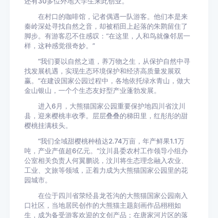
还有30多位外地大学生来此创业。
在村口的咖啡馆，记者偶遇一队游客。他们本是来
秦岭深处寻找自然之音，却被稻田上起落的朱鹮留住了
脚步。有游客忍不住感叹：“在这里，人和鸟就像邻居一
样，这种感觉很奇妙。”
“我们要以自然之道，养万物之生，从保护自然中寻
找发展机遇，实现生态环境保护和经济高质量发展双
赢。”在建设国家公园过程中，各地依托绿水青山，做大
金山银山，一个个生态友好型产业蓬勃发展。
进入6月，大熊猫国家公园重要保护地四川省汶川
县，迎来樱桃丰收季。层层叠叠的梯田里，红彤彤的甜
樱桃挂满枝头。
“我们全域甜樱桃种植达2.74万亩，年产鲜果1.1万
吨，产业产值超6亿元。”汶川县委农村工作领导小组办
公室相关负责人何翼鹏说，汶川将生态理念融入农业、
工业、文旅等领域，正着力成为大熊猫国家公园里的花
园城市。
在位于四川省荥经县龙苍沟的大熊猫国家公园南入
口社区，当地居民创作的大熊猫主题刻画作品栩栩如
生，成为备受游客欢迎的文创产品；在唐家河片区的落