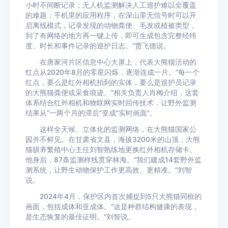
小时不间断记录；无人机监测解决人工巡护难以全覆盖
的难题；手机里的应用程序，在深山里无信号时可以开
启离线模式，记录发现的动物粪便、毛发或植被类型，
到了有网络的地方再一键上传，即可生成包含完整经纬
度、时长和事件记录的巡护日志。”贾飞德说。
在唐家河片区信息中心大屏上，代表大熊猫活动的
红点从2020年8月的零星闪烁，逐渐连成一片。“每一个
红点，要么是红外相机拍到的实体，要么是巡护员记录
的大熊猫粪便或采食痕迹。”相关负责人肖梅介绍，这套
体系结合红外相机和物联网实时回传技术，让野外监测
结果从“一两个月的滞后”变成“实时画面”。
这样全天候、立体化的监测网络，在大熊猫国家公
园并不鲜见。在甘肃省文县，海拔3200米的山顶，大熊
猫驯养繁殖中心主任刘智熟练地更换红外相机存储卡。
他身后，87条监测样线贯穿林海。“我们建成14套野外监
测系统，让野生动物保护工作更高效、更精准。”刘智
说。
2024年4月，保护区内首次捕捉到5只大熊猫同框的
画面，包括成体和亚成体。“这是种群结构健康的表现，
是生态恢复的最佳证明。”刘智说。