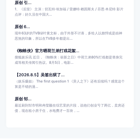
原创 引...
1、《后室》 主演：切瓦特·埃加福 / 雷娜特·赖因斯夫 / 芬恩·本尼特 影片
点评：好久没在中国大...
原创 6...
现年63岁的TVB绿叶黄文标，由于外形不讨喜，多给人以彪悍或是凶神
恶煞的印象，所以在TVB多年都是出...
《蜘蛛侠》官方晒荷兰弟打戏花絮...
搜狐娱乐讯 近日，《蜘蛛侠：崭新之日》中荷兰弟80%打戏都是替身完
成等相关传闻引热议。8月5日，电影...
【2026.8.5】吴签出狱了...
（娱乐爆姐） The first question 1 《异人之下》还有后续吗？感觉这个
算是不错的漫...
原创 邹...
最近刷到邹市明和冉莹颖在综艺里的片段，说他们创业亏了两亿，卖房还
债，现在租小房子住，水电费才一百块，...