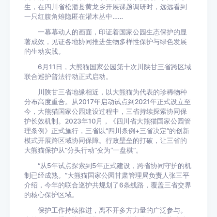
生，在四川省松潘县黄龙乡开展课题调研时，远远看到
一只红腹角雉隐匿在灌木丛中……
一幕幕动人的画面，印证着国家公园生态保护的显
著成效，见证各地协同推进生物多样性保护与绿色发展
的生动实践。
6月11日，大熊猫国家公园第十次川陕甘三省跨区域
联合巡护普法行动正式启动。
川陕甘三省地缘相近，以大熊猫为代表的珍稀物种
分布高度重合。从2017年启动试点到2021年正式设立至
今，大熊猫国家公园建设过程中，三省持续探索协同保
护长效机制。2023年10月，《四川省大熊猫国家公园管
理条例》正式施行，三省以“四川条例+三省决定”的创新
模式开展跨区域协同保障。行政壁垒的打破，让三省的
大熊猫保护从“分头行动”变为“一盘棋”。
“从5年试点探索到5年正式建设，跨省协同守护的机
制已经成熟。”大熊猫国家公园甘肃管理局负责人张三平
介绍，今年的联合巡护共规划了6条线路，覆盖三省交界
的核心保护区域。
保护工作持续推进，离不开多方力量的广泛参与。