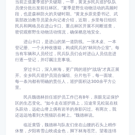
当前正值夏季巡护关键期，一早，黄龙乡民兵巡护队队
员便分批出发前往林区。“夏季是野生动物活动的高频时
段，也是森林防火的关键时期。”黄龙乡原党委书记、武
装部政治教导员梁永向记者介绍，近期，乡里每日组织
民兵和网格员在进山卡口、重点林区开展不间断巡查，
密切观察野生动物活动情况，确保栖息地安全。
进山卡口，是进山的第一道防线。一张木桌、一本
登记册、一个火种收缴箱，构成民兵的“林间办公室”。每
当有车辆和人员经过，民兵队员们会对进山人员信息进
行逐一登记，并叮嘱注意事项。
穿过卡口，深入林海，更广阔的巡护“战场”才真正展
开。全乡民兵巡护员混合编组、分片包干，每一面坡、
每一条沟都有明确的责任人，巡护面积达300余平方公
里。
民兵魏德林担任巡护员工作已有8年，亲眼见证保护
区的生态变化。“如今走在巡护路上，沿途常见松鼠在枝
头跃动，远处山脊上偶有岩羊的身影闪过。有两次，我
还远远地看到大熊猫趴在树上。”魏德林说。
临近黄昏，魏德林与队友们坐在山腰的石头上稍作
休整，夕阳将雪山映成金色，脚下林海苍茫。望着连绵