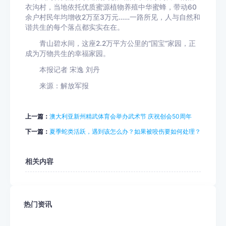
衣沟村，当地依托优质蜜源植物养殖中华蜜蜂，带动60
余户村民年均增收2万至3万元……一路所见，人与自然和
谐共生的每个落点都实实在在。
青山碧水间，这座2.2万平方公里的“国宝”家园，正
成为万物共生的幸福家园。
本报记者 宋逸 刘丹
来源：解放军报
上一篇：
澳大利亚新州精武体育会举办武术节 庆祝创会50周年
下一篇：
夏季蛇类活跃，遇到该怎么办？如果被咬伤要如何处理？
相关内容
热门资讯