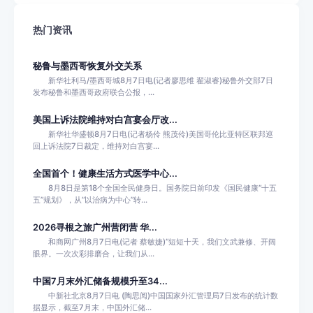
热门资讯
秘鲁与墨西哥恢复外交关系
新华社利马/墨西哥城8月7日电(记者廖思维 翟淑睿)秘鲁外交部7日
发布秘鲁和墨西哥政府联合公报，...
美国上诉法院维持对白宫宴会厅改...
新华社华盛顿8月7日电(记者杨伶 熊茂伶)美国哥伦比亚特区联邦巡
回上诉法院7日裁定，维持对白宫宴...
全国首个！健康生活方式医学中心...
8月8日是第18个全国全民健身日。国务院日前印发《国民健康“十五
五”规划》，从“以治病为中心”转...
2026寻根之旅广州营闭营 华...
和商网广州8月7日电(记者 蔡敏婕)“短短十天，我们文武兼修、开阔
眼界。一次次彩排磨合，让我们从...
中国7月末外汇储备规模升至34...
中新社北京8月7日电 (陶思阅)中国国家外汇管理局7日发布的统计数
据显示，截至7月末，中国外汇储...