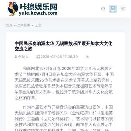
首页
星闻新事
正文
中国民乐奏响渥太华 无锡民族乐团展开加拿大文化
交流之旅
创始人
2026-07-05 17:05:30
和商网北京7月5日电 2026年加拿大音乐无极限艺
术节当地时间7月4日晚在加拿大首都渥太华开幕。中国
无锡民族乐团25位艺术家在艺术节开幕式上精彩亮相，
以两首民族管弦乐作品为本届音乐无极限艺术节增添了
浓墨重彩的东方韵味，也拉开了该乐团加拿大文化交流
之旅的序幕。
作为本届艺术节开幕音乐会的重要演出团体，中国
无锡民族乐团演绎了经典民乐《金蛇狂舞》和《射雕英
雄传》主题曲《世间始终你好》。艺术家们以精湛的演
奏技艺和富有感染力的舞台表现，向加拿大观众展示中
华优秀传统文化的独特魅力。二胡、笛子、琵琶、扬