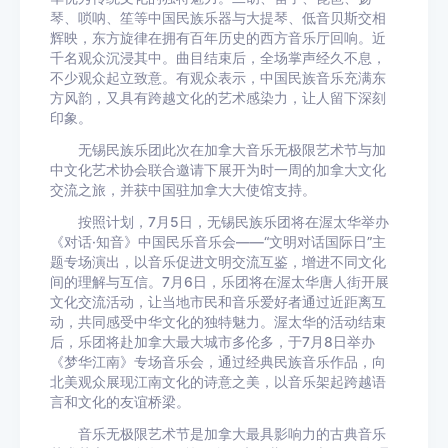
琴、唢呐、笙等中国民族乐器与大提琴、低音贝斯交相
辉映，东方旋律在拥有百年历史的西方音乐厅回响。近
千名观众沉浸其中。曲目结束后，全场掌声经久不息，
不少观众起立致意。有观众表示，中国民族音乐充满东
方风韵，又具有跨越文化的艺术感染力，让人留下深刻
印象。
无锡民族乐团此次在加拿大音乐无极限艺术节与加
中文化艺术协会联合邀请下展开为时一周的加拿大文化
交流之旅，并获中国驻加拿大大使馆支持。
按照计划，7月5日，无锡民族乐团将在渥太华举办
《对话·知音》中国民乐音乐会——“文明对话国际日”主
题专场演出，以音乐促进文明交流互鉴，增进不同文化
间的理解与互信。7月6日，乐团将在渥太华唐人街开展
文化交流活动，让当地市民和音乐爱好者通过近距离互
动，共同感受中华文化的独特魅力。渥太华的活动结束
后，乐团将赴加拿大最大城市多伦多，于7月8日举办
《梦华江南》专场音乐会，通过经典民族音乐作品，向
北美观众展现江南文化的诗意之美，以音乐架起跨越语
言和文化的友谊桥梁。
音乐无极限艺术节是加拿大最具影响力的古典音乐