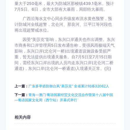
量大于250毫米，最大为防城区那梭镇439.1毫米。预计
7月5日、6日，全市大部有大暴雨，局部特大暴雨。
广西沿海水文中心同步升级发布洪水黄色预警，预
计防城河全线超警，北仑河、那良河、江平江等河段也
将出现超警戒水位。
因受“美莎克”影响，东兴口岸通关也作出调整。东兴
市商务和口岸管理局5日发布通告称，受强风雨极端天气
影响，东兴口岸(北仑河一桥)出境通道设施设备受损严
重，暂无法提供出境通关服务。自7月5日至7月15日期
间，需经东兴口岸出境的人员均走东兴口岸(北仑河二桥
通道)，东兴口岸(北仑河一桥通道)入境通关正常。(完)
上一篇：
广东多举措防御台风“美莎克” 全省累计转移32062人
下一篇：
青海—澳门·葡语国家经贸文化交流合作暨第十八届中国
—葡语国家文化周（西宁站）开幕式举行
相关内容