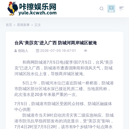
首页
星闻新事
正文
台风“美莎克”进入广西 防城河两岸城区被淹
创始人
2026-07-05 16:47:01
和商网防城港7月5日电(翟李强)7月5日，台风“美莎
克”已进入广西，防城港市遭遇强降雨和强风天气，防城
河城区段水位上涨，导致两岸城区被淹。
5日上午，防城河水位已逼近防城一桥桥面，防城港
市防城区部分区域水深已接近民房二楼。当地居民称，
此次涨水是20多年来最严重的一次。
7月5日，防城港市防城区受困民众转移。防城区融媒体
中心供图
防城港市当天9时启动洪涝灾害二级应急响应。防城
港市防汛抗旱指挥部发布的消息显示，受“美莎克”影响，
7月4日2时至7月5日2时，该市有9个乡镇19个站点降水