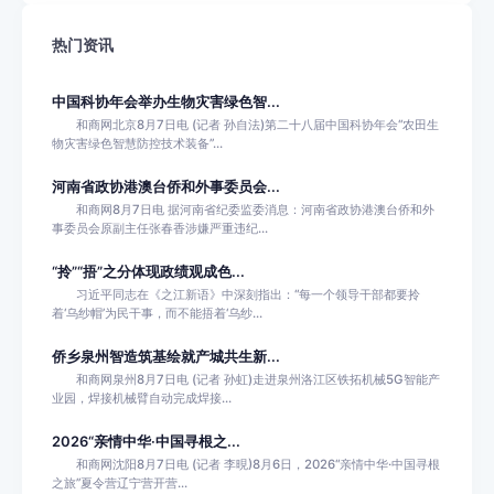
热门资讯
中国科协年会举办生物灾害绿色智...
和商网北京8月7日电 (记者 孙自法)第二十八届中国科协年会“农田生
物灾害绿色智慧防控技术装备”...
河南省政协港澳台侨和外事委员会...
和商网8月7日电 据河南省纪委监委消息：河南省政协港澳台侨和外
事委员会原副主任张春香涉嫌严重违纪...
“拎”“捂”之分体现政绩观成色...
习近平同志在《之江新语》中深刻指出：“每一个领导干部都要拎
着‘乌纱帽’为民干事，而不能捂着‘乌纱...
侨乡泉州智造筑基绘就产城共生新...
和商网泉州8月7日电 (记者 孙虹)走进泉州洛江区铁拓机械5G智能产
业园，焊接机械臂自动完成焊接...
2026“亲情中华·中国寻根之...
和商网沈阳8月7日电 (记者 李晛)8月6日，2026“亲情中华·中国寻根
之旅”夏令营辽宁营开营...