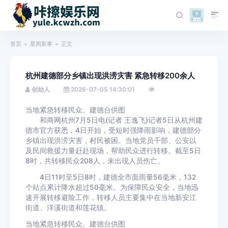
首页
星闻新事
正文
杭州建德部分乡镇出现洪涝灾害 紧急转移200余人
创始人
2026-07-05 14:30:01
当地紧急转移民众。建德台供图
和商网杭州7月5日电(记者 王逸飞)记者5日从杭州建
德市官方获悉，4日开始，受短时强降雨影响，建德部分
乡镇出现洪涝灾害，村民被困。当地党员干部、公安以
及民间救援力量赶赴现场，帮助民众进行转移。截至5日
8时，共转移民众208人，未出现人员伤亡。
4日11时至5日8时，建德全市面雨量56毫米，132
个站点累计降水超过50毫米。为保障民众安全，当地迅
速开展转移避险工作，转移人员主要集中在当地新安江
街道、洋溪街道和莲花镇。
当地紧急转移民众。建德台供图