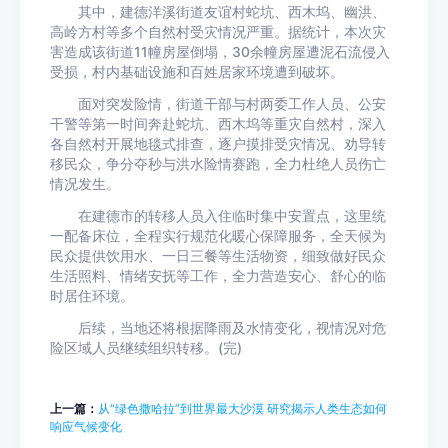
其中，建德洋溪街道友谊村蛇坑、西木坞、幽洪、
高岭方村等多个自然村受灾情况严重。据统计，本次灾
害造成该街道11幢房屋倒塌，30余幢房屋遭泥石流侵入
受损，村内基础设施和百姓居家环境遭到破坏。
面对突发险情，街道干部与村两委工作人员、公安
干警等第一时间奔赴蛇坑、西木坞等重灾自然村，深入
各自然村开展地毯式排查，逐户摸排受灾情况、劝导转
移民众，争分夺秒与洪水险情赛跑，全力杜绝人员伤亡
情况发生。
在建德市的转移人员入住临时集中安置点，这里统
一配备床位，全程实行规范化暖心保障服务，全天候为
民众提供饮用水、一日三餐等生活物资，细致做好民众
生活照料、情绪安抚等工作，全力营造安心、舒心的临
时居住环境。
后续，当地还将根据降雨及水情变化，视情况对危
险区域人员继续组织转移。(完)
上一篇：
从“绿色撒哈拉”到世界最大沙漠 研究揭示人类生态如何
响应气候变化