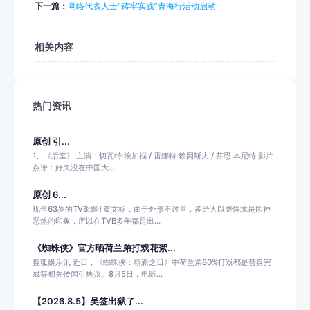
下一篇：
网络代表人士“铸牢实践”青海行活动启动
相关内容
热门资讯
原创 引...
1、《后室》 主演：切瓦特·埃加福 / 雷娜特·赖因斯夫 / 芬恩·本尼特 影片
点评：好久没在中国大...
原创 6...
现年63岁的TVB绿叶黄文标，由于外形不讨喜，多给人以彪悍或是凶神
恶煞的印象，所以在TVB多年都是出...
《蜘蛛侠》官方晒荷兰弟打戏花絮...
搜狐娱乐讯 近日，《蜘蛛侠：崭新之日》中荷兰弟80%打戏都是替身完
成等相关传闻引热议。8月5日，电影...
【2026.8.5】吴签出狱了...