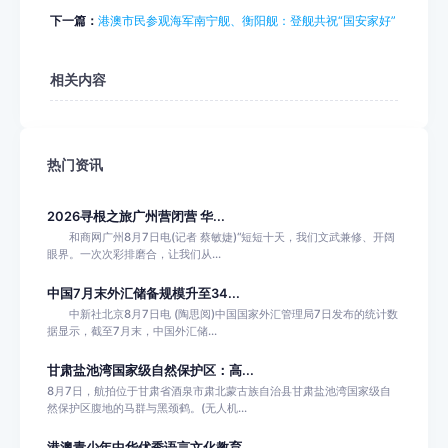
下一篇：
港澳市民参观海军南宁舰、衡阳舰：登舰共祝“国安家好”
相关内容
热门资讯
2026寻根之旅广州营闭营 华...
和商网广州8月7日电(记者 蔡敏婕)“短短十天，我们文武兼修、开阔
眼界。一次次彩排磨合，让我们从...
中国7月末外汇储备规模升至34...
中新社北京8月7日电 (陶思阅)中国国家外汇管理局7日发布的统计数
据显示，截至7月末，中国外汇储...
甘肃盐池湾国家级自然保护区：高...
8月7日，航拍位于甘肃省酒泉市肃北蒙古族自治县甘肃盐池湾国家级自
然保护区腹地的马群与黑颈鹤。(无人机...
港澳青少年中华优秀语言文化教育...