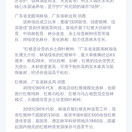
区管护。该林场是和龙、筲箕窝等广州五大城区水库的
核心水源涵养地，是守护广州北部的城市“绿肺”。
广东省龙眼洞林场。广东省林业局 供图
该林场自成立以来，遵循“伐弱留强、伐密留稀、伐
劣留优”原则开展抚育间伐，落地开展了红锥大径材培
育、中幼林抚育、林分改造、乡土珍贵树种培育等项
目，持续优化林分、美化林相，助力优质林木生长。
“红锥是珍贵的乡土阔叶树种。”广东省龙眼洞林场场
长潘文介绍，林场现有的红锥林中，最大单株胸径达63
厘米、树高26米。对比松树、杉树，红锥的综合优势尤
为突出，木材密度更高，可用于制作高档实木家具与装
饰板材，经济价值远高于松杉。
红锥林。广东省林业局 供图
20世纪80年代末，林场启动红锥规模化造林，创新
推行红锥纯林、红锥与松杉、红锥与马占相思混交造林
模式，大规模培育乡土珍贵阔叶树种。
20世纪90年代初，林场开展红锥良种选育工作，现
有红锥种子园面积330亩，收录华南6省区500余份红锥
遗传资源，基因库、测定林等科研用地共1860亩，搭建
起国内领先的红锥种质资源保存与选育平台。