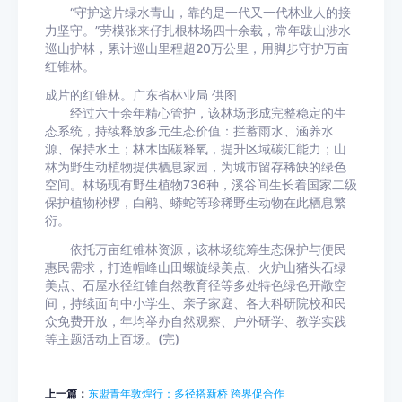
“守护这片绿水青山，靠的是一代又一代林业人的接
力坚守。”劳模张来仔扎根林场四十余载，常年跋山涉水
巡山护林，累计巡山里程超20万公里，用脚步守护万亩
红锥林。
成片的红锥林。广东省林业局 供图
经过六十余年精心管护，该林场形成完整稳定的生
态系统，持续释放多元生态价值：拦蓄雨水、涵养水
源、保持水土；林木固碳释氧，提升区域碳汇能力；山
林为野生动植物提供栖息家园，为城市留存稀缺的绿色
空间。林场现有野生植物736种，溪谷间生长着国家二级
保护植物桫椤，白鹇、蟒蛇等珍稀野生动物在此栖息繁
衍。
依托万亩红锥林资源，该林场统筹生态保护与便民
惠民需求，打造帽峰山田螺旋绿美点、火炉山猪头石绿
美点、石屋水径红锥自然教育径等多处特色绿色开敞空
间，持续面向中小学生、亲子家庭、各大科研院校和民
众免费开放，年均举办自然观察、户外研学、教学实践
等主题活动上百场。(完)
上一篇：
东盟青年敦煌行：多径搭新桥 跨界促合作