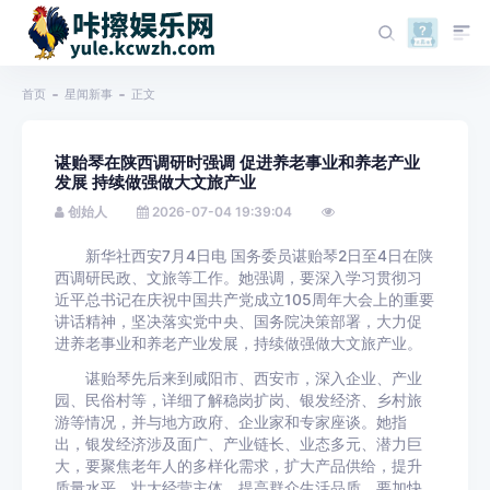
首页
星闻新事
正文
谌贻琴在陕西调研时强调 促进养老事业和养老产业
发展 持续做强做大文旅产业
创始人
2026-07-04 19:39:04
新华社西安7月4日电 国务委员谌贻琴2日至4日在陕
西调研民政、文旅等工作。她强调，要深入学习贯彻习
近平总书记在庆祝中国共产党成立105周年大会上的重要
讲话精神，坚决落实党中央、国务院决策部署，大力促
进养老事业和养老产业发展，持续做强做大文旅产业。
谌贻琴先后来到咸阳市、西安市，深入企业、产业
园、民俗村等，详细了解稳岗扩岗、银发经济、乡村旅
游等情况，并与地方政府、企业家和专家座谈。她指
出，银发经济涉及面广、产业链长、业态多元、潜力巨
大，要聚焦老年人的多样化需求，扩大产品供给，提升
质量水平，壮大经营主体，提高群众生活品质。要加快