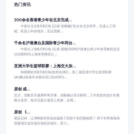
热门资讯
200余名香港青少年在北京完成...
中新社北京8月8日电 (记者 张晓曦)“此次在北京研学，完成人工智
能、机器人科创项目，见证国家...
千余名沪港澳台及国际青少年同台...
中新社上海8月8日电 (记者 缪璐)2026沪港澳台青少年体育舞蹈交流
活动暨SOC上海体育舞蹈公...
亚洲大学生篮球联赛：上海交大加...
和商网杭州8月8日电(张煜欢)8日，第二届亚洲大学生篮球联赛
(AUBL)首场半决赛在浙江杭州举行...
原创 成...
近日，优酷音乐盛典即将开播，成毅确认登台献唱，工作室提前放出专属
舞台造型，相关话题火速登上热搜，全网...
原创 《...
都还记得，让396旅所有战友磕疯了的那个热烈拥抱吧？ 郭子剑带着御风
营圆满完成东南沿海驻训项目，景小...