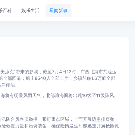
乐百科
娱乐生活
星闻新事
美莎克”带来的影响，截至7月4日12时，广西北海市共疏运
船全部回港，船上8540人全部上岸；乡镇船舶1.6万艘全部
靠岸停泊。
将有明显风雨天气，北部湾海面将出现10级至11级阵风。
汛防台风各项举措，紧盯重点区域，全面开展隐患排查整
抢险救援力量和物资装备，确保险情发生时能迅速开展抢险救