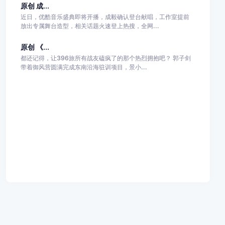
原创 成...
近日，优酷音乐盛典即将开播，成毅确认登台献唱，工作室提前
放出专属舞台造型，相关话题火速登上热搜，全网...
原创 《...
都还记得，让396旅所有战友磕疯了的那个热烈拥抱吧？ 郭子剑
带着御风营圆满完成东南沿海驻训项目，景小...