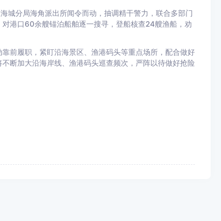
海城分局海角派出所闻令而动，抽调精干警力，联合多部门
对港口60余艘锚泊船舶逐一搜寻，登船核查24艘渔船，劝
靠前履职，紧盯沿海景区、渔港码头等重点场所，配合做好
将不断加大沿海岸线、渔港码头巡查频次，严阵以待做好抢险