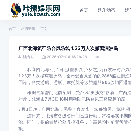
首页
娱乐动态
娱
首页
星闻新事
正文
广西北海筑牢防台风防线 1.23万人次撤离涠洲岛
创始人
2026-07-04 16:29:28
和商网北海7月4日电(翟李强 卢从杰)为有效应对台风“
1.23万人次撤离涠洲岛，全市受台风影响的2888艘在册渔
回港；各类游船、游艇、摩托艇等涉旅船舶965艘均回港
根据气象部门此前预测，受台风“美莎克”影响，广西沿海
对此，北海市7月3日16时启动防汛防台风三级应急响应。
7月3日晚，广西北海，民警连夜劝离、转移渔民。黄耿 摄
连日来，北海市各级各部门迅速行动，严格落实汛期防
治。同时，提前做足抢险救援准备，向高风险区前置预置
援。