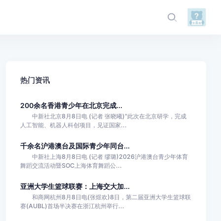
热门资讯
200余名香港青少年在北京完成...
中新社北京8月8日电 (记者 张晓曦)“此次在北京研学，完成
人工智能、机器人科创项目，见证国家...
千余名沪港澳台及国际青少年同台...
中新社上海8月8日电 (记者 缪璐)2026沪港澳台青少年体育
舞蹈交流活动暨SOC上海体育舞蹈公...
亚洲大学生篮球联赛：上海交大加...
和商网杭州8月8日电(张煜欢)8日，第二届亚洲大学生篮球联
赛(AUBL)首场半决赛在浙江杭州举行...