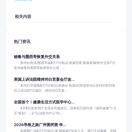
相关内容
热门资讯
秘鲁与墨西哥恢复外交关系
新华社利马/墨西哥城8月7日电(记者廖思维 翟淑睿)秘鲁外交部7日
发布秘鲁和墨西哥政府联合公报，...
美国上诉法院维持对白宫宴会厅改...
新华社华盛顿8月7日电(记者杨伶 熊茂伶)美国哥伦比亚特区联邦巡
回上诉法院7日裁定，维持对白宫宴...
全国首个！健康生活方式医学中心...
8月8日是第18个全国全民健身日。国务院日前印发《国民健康“十五
五”规划》，从“以治病为中心”转...
2026寻根之旅广州营闭营 华...
和商网广州8月7日电(记者 蔡敏婕)“短短十天，我们文武兼修、开阔