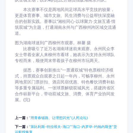
队坐镇主场，以3∶4的总比分憾负强敌湖南永州队。
本次赛事不仅是两地民间足球高水平竞技的较量，
更是体育赛事、城市文旅、民生消费与公益帮扶深度融
合的创新实践。赛事以“湘桂同心·以球聚力·文旅互通·情
筑双城”为主题，打通湖南永州与广西柳州跨区域交流通
道。
图为湖南球迷到广西柳州市观赛。林馨 摄
比赛吸引了近万名湖南球迷前来观赛。永州民众李
女士带着全家人来柳州市看球，她表示为支持永州球队
专程而来，顺便周末带着孩子在柳州市玩两天。
据悉，赛事创新推出“一票通双城”特色票根经济模
式，持票观众自观赛之日起一年内，可畅享柳州、永州
两地景区门票折扣、酒店民宿优惠、特色餐饮消费补贴
等多重专属福利。一张球票解锁双城风光，搭建跨省区
合作崭新平台，带动双城文旅、消费、体育产业协同发
展。(完)
上一篇：
“用青春铺路、让理想闪光”(人民论坛)
下一篇：
“第比利斯-特拉维夫-海口”“海口-内罗毕-约翰内斯堡”货
运航线恢复