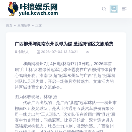
首页
星闻新事
正文
广西柳州与湖南永州以球为媒 激活跨省区文旅消费
创始人
2026-07-04 13:33:21
和商网柳州7月4日电(林馨)7月3日晚，2026年首
届“启山杯”湘桂绿茵冠军足球争霸赛在广西柳州市体育中
心鸣哨开赛。湖南“湘超”冠军永州队与广西“县超”冠军柳
州队以足球为媒，开启一场兼具竞技魅力、文旅活力的
跨区域体育文化交流盛会。
图为比赛现场。林馨 摄
代表广西出战的，是广西“县超”冠军球队——柳州市
柳南区五菱足球队，是从上汽通用五菱汽车股份有限公
司一线走出的“工人球队”。这支队伍在首届广西“县超”联
赛中力克群雄，问鼎冠军。比赛开始后，双方迅速进入
高强度对抗状态，球员全力冲刺，激烈角逐。广西柳州