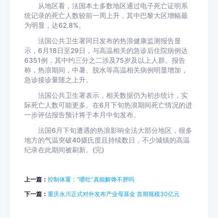
从地区看，法国本土多数地区通过电子死亡证明系
统记录的死亡人数较前一周上升，其中巴黎大区增幅最
为明显，达62.8%。
法国公共卫生署同日发布的热浪健康监测报告显
示，6月18日至29日，与高温相关的急诊后住院病例达
6351例，其中约三分之二涉及75岁及以上人群。报告
称，热浪期间，中暑、脱水等高温相关病例明显增加，
急诊接诊量随之上升。
法国公共卫生署表示，相关数据仍为初步统计，实
际死亡人数可能更多。在6月下旬热浪期间死亡情况的进
一步评估报告预计将于本月中旬发布。
法国6月下旬遭遇的热浪影响全法大部分地区，很多
地方的气温突破40摄氏度且持续数日，不少城镇的高温
纪录在此期间被刷新。(完)
上一篇：
控制体重：“嚼吐”真能解馋不胖吗
下一篇：
重庆永川正式对外发布产业母基金 首期规模30亿元