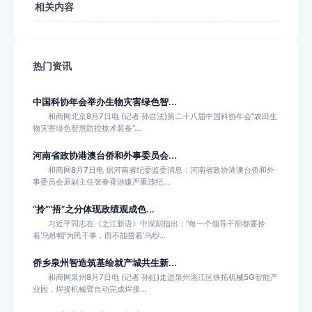
相关内容
热门资讯
中国科协年会举办生物灾害绿色智...
和商网北京8月7日电 (记者 孙自法)第二十八届中国科协年会“农田生
物灾害绿色智慧防控技术装备”...
河南省政协港澳台侨和外事委员会...
和商网8月7日电 据河南省纪委监委消息：河南省政协港澳台侨和外
事委员会原副主任张春香涉嫌严重违纪...
“拎”“捂”之分体现政绩观成色...
习近平同志在《之江新语》中深刻指出：“每一个领导干部都要拎
着‘乌纱帽’为民干事，而不能捂着‘乌纱...
侨乡泉州智造筑基绘就产城共生新...
和商网泉州8月7日电 (记者 孙虹)走进泉州洛江区铁拓机械5G智能产
业园，焊接机械臂自动完成焊接...