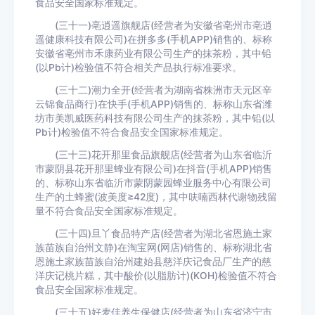
食品安全国家标准规定。
(三十一)亳逍遥旗舰店(经营者为安徽省亳州市亳逍
遥健康科技有限公司)在拼多多(手机APP)销售的、标称
安徽省亳州市禾康药业有限公司生产的抹茶粉，其中铅
(以Pb计)检验值不符合相关产品执行标准要求。
(三十二)潮力全开(经营者为湖南省株洲市天元区辛
云锦食品商行)在快手(手机APP)销售的、标称山东省潍
坊市美凯威医药科技有限公司生产的抹茶粉，其中铅(以
Pb计)检验值不符合食品安全国家标准规定。
(三十三)花开那里食品旗舰店(经营者为山东省临沂
市蒙阴县花开那里蜂业有限公司)在抖音(手机APP)销售
的、标称山东省临沂市蒙阴蒙园蜂业服务中心有限公司
生产的土蜂蜜(波美度≥42度)，其中呋喃西林代谢物残留
量不符合食品安全国家标准规定。
(三十四)旦丫食品特产店(经营者为湖北省恩施土家
族苗族自治州文静)在淘宝网(网店)销售的、标称湖北省
恩施土家族苗族自治州建始县慈洋庆记食品厂生产的慈
洋庆记桃片糕，其中酸价(以脂肪计)(KOH)检验值不符合
食品安全国家标准规定。
(三十五)好麦佳养生保健店(经营者为山东省济宁市