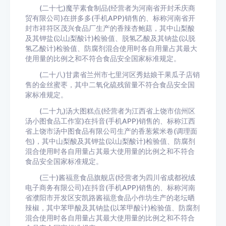
(二十七)魔芋素食制品(经营者为河南省开封禾庆商
贸有限公司)在拼多多(手机APP)销售的、标称河南省开
封市祥符区茂兴食品厂生产的香辣杏鲍菇，其中山梨酸
及其钾盐(以山梨酸计)检验值、脱氢乙酸及其钠盐(以脱
氢乙酸计)检验值、防腐剂混合使用时各自用量占其最大
使用量的比例之和不符合食品安全国家标准规定。
(二十八)甘肃省兰州市七里河区秀姑娘干果瓜子店销
售的金丝蜜枣，其中二氧化硫残留量不符合食品安全国
家标准规定。
(二十九)汤大图糕点(经营者为江西省上饶市信州区
汤小图食品工作室)在抖音(手机APP)销售的、标称江西
省上饶市汤中图食品有限公司生产的香葱紫米卷(调理面
包)，其中山梨酸及其钾盐(以山梨酸计)检验值、防腐剂
混合使用时各自用量占其最大使用量的比例之和不符合
食品安全国家标准规定。
(三十)酱福意食品旗舰店(经营者为四川省成都祝绒
电子商务有限公司)在抖音(手机APP)销售的、标称河南
省濮阳市开发区安凯路酱福意食品小作坊生产的老坛晒
辣椒，其中苯甲酸及其钠盐(以苯甲酸计)检验值、防腐剂
混合使用时各自用量占其最大使用量的比例之和不符合