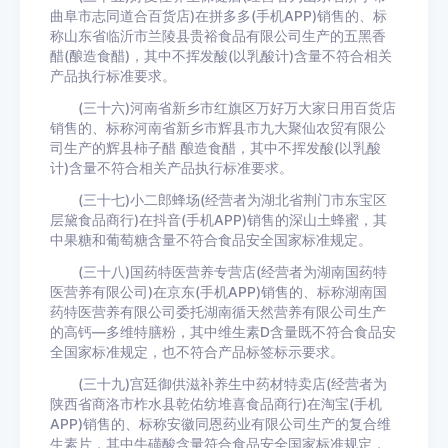
曲阜市志同道合百货店)在拼多多(手机APP)销售的、标
称山东省临沂市兰陵县贵裕食品有限公司生产的五黑香
醋(酿造食醋)，其中不挥发酸(以乳酸计)含量不符合相关
产品执行标准要求。
(三十六)河南省新乡市红旗区万好万大家日用百货店
销售的、标称河南省新乡市辉县市九大聚仙农贸有限公
司生产的辉县柿子醋 酿造食醋，其中不挥发酸(以乳酸
计)含量不符合相关产品执行标准要求。
(三十七)小二郎蜂场(经营者为湖北省荆门市东宝区
层黛食品商行)在抖音(手机APP)销售的深山土蜂蜜，其
中果糖和葡萄糖含量不符合食品安全国家标准规定。
(三十八)国药特医营养专营店(经营者为湖南国药特
医营养有限公司)在京东(手机APP)销售的、标称湖南国
药特医营养有限公司委托湖南循天然营养有限公司生产
的高钙—多维特膳粉，其中维生素D含量既不符合食品安
全国家标准规定，也不符合产品标签标示要求。
(三十九)宫廷御供滋补养生中药材特卖店(经营者为
陕西省商洛市柞水县乾佑纺堆喜食品商行)在淘宝(手机
APP)销售的、标称安徽同恩药业有限公司生产的复合维
生素片，其中牛磺酸含量符合食品安全国家标准规定，