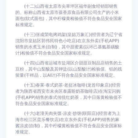
(十二)山西省太原市尖草坪区福华副食经销部销售
的、标称山西省太原市葆香原食品有限公司生产的小米
面包(软式面包)，其中柠檬黄检验值不符合食品安全国家
标准规定。
(十三)张成荣电烤鸡架(皇姑万象汇)(经营者为辽宁省
沈阳市皇姑区郭伟民特色小吃店)在京东外卖(手机APP)
销售的水煮玉米(自制)，其中甜蜜素(以环己基氨基磺酸
计)检验值不符合食品安全国家标准规定。
(十四)山西省运城市盐湖区介甜甜豆制品店销售的土
豆粉，其中山梨酸及其钾盐(以山梨酸计)检验值、铝的残
留量(干样品，以Al计)不符合食品安全国家标准规定。
(十五)春莱·泰式奶茶·老挝冰咖啡(龙首印象店)(经营
者为陕西省西安市未央区泰露盼奶茶咖啡店)在淘宝闪购
(手机APP)销售的泰式传统红奶茶，其中日落黄检验值不
符合食品安全国家标准规定。
(十六)老潼关肉夹馍·凉皮·炒饼(联阳店)(经营者为上
海市松江区蛮乐餐饮店)在京东外卖(手机APP)销售的麻
酱凉皮(自制)，其中柠檬黄检验值不符合食品安全国家标
准规定。