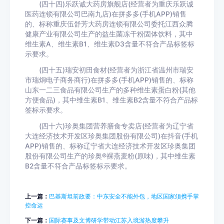
(四十四)乐跃诚大药房旗舰店(经营者为重庆乐跃诚
医药连锁有限公司巴南九店)在拼多多(手机APP)销售
的、标称重庆伍舒芳大药房连锁有限公司委托江西众腾
健康产业有限公司生产的益生菌冻干粉固体饮料，其中
维生素A、维生素B1、维生素D3含量不符合产品标签标
示要求。
(四十五)瑞安初田食材(经营者为浙江省温州市瑞安
市瑞炯电子商务商行)在拼多多(手机APP)销售的、标称
山东一二三食品有限公司生产的多种维生素蛋白粉(其他
方便食品)，其中维生素B1、维生素B2含量不符合产品标
签标示要求。
(四十六)珍奥集团营养膳食专卖店(经营者为辽宁省
大连经济技术开发区珍奥集团股份有限公司)在抖音(手机
APP)销售的、标称辽宁省大连经济技术开发区珍奥集团
股份有限公司生产的珍奥®裸燕麦粉(原味)，其中维生素
B2含量不符合产品标签标示要求。
上一篇：
巴基斯坦前政要：中东安全不能外包，地区国家须携手掌
控命运
下一篇：
国际赛事及文博研学带动江苏入境游热度攀升