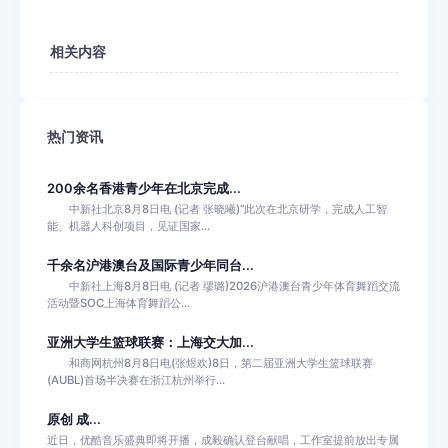
相关内容
热门资讯
200余名香港青少年在北京完成...
中新社北京8月8日电 (记者 张晓曦)“此次在北京研学，完成人工智
能、机器人科创项目，见证国家...
千余名沪港澳台及国际青少年同台...
中新社上海8月8日电 (记者 缪璐)2026沪港澳台青少年体育舞蹈交流
活动暨SOC上海体育舞蹈公...
亚洲大学生篮球联赛：上海交大加...
和商网杭州8月8日电(张煜欢)8日，第二届亚洲大学生篮球联赛
(AUBL)首场半决赛在浙江杭州举行...
原创 成...
近日，优酷音乐盛典即将开播，成毅确认登台献唱，工作室提前放出专属