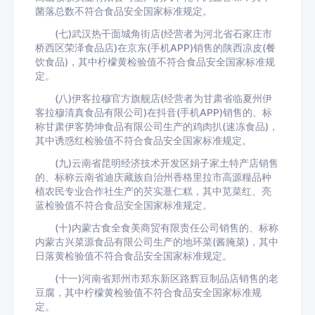
菌落总数不符合食品安全国家标准规定。
(七)武汉热干面城角街店(经营者为河北省石家庄市
桥西区荣泽食品店)在京东(手机APP)销售的陕西凉皮(餐
饮食品)，其中柠檬黄检验值不符合食品安全国家标准规
定。
(八)伊客拉穆官方旗舰店(经营者为甘肃省临夏州伊
客拉穆清真食品有限公司)在抖音(手机APP)销售的、标
称甘肃伊客势坤食品有限公司生产的鸡肉扒(速冻食品)，
其中诱惑红检验值不符合食品安全国家标准规定。
(九)云南省昆明经济技术开发区娟子家土特产店销售
的、标称云南省迪庆藏族自治州香格里拉市高源糧品种
植农民专业合作社生产的芡实薏仁糕，其中苋菜红、亮
蓝检验值不符合食品安全国家标准规定。
(十)内蒙古食全食美商贸有限责任公司销售的、标称
内蒙古兴菜源食品有限公司生产的地环菜(酱腌菜)，其中
日落黄检验值不符合食品安全国家标准规定。
(十一)河南省郑州市郑东新区路辉豆制品店销售的老
豆腐，其中柠檬黄检验值不符合食品安全国家标准规
定。