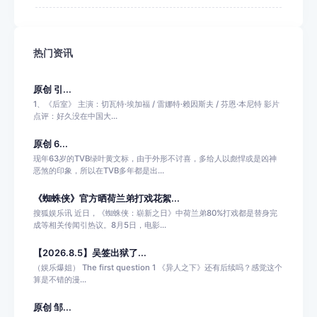
热门资讯
原创 引...
1、《后室》 主演：切瓦特·埃加福 / 雷娜特·赖因斯夫 / 芬恩·本尼特 影片
点评：好久没在中国大...
原创 6...
现年63岁的TVB绿叶黄文标，由于外形不讨喜，多给人以彪悍或是凶神
恶煞的印象，所以在TVB多年都是出...
《蜘蛛侠》官方晒荷兰弟打戏花絮...
搜狐娱乐讯 近日，《蜘蛛侠：崭新之日》中荷兰弟80%打戏都是替身完
成等相关传闻引热议。8月5日，电影...
【2026.8.5】吴签出狱了...
（娱乐爆姐） The first question 1 《异人之下》还有后续吗？感觉这个
算是不错的漫...
原创 邹...