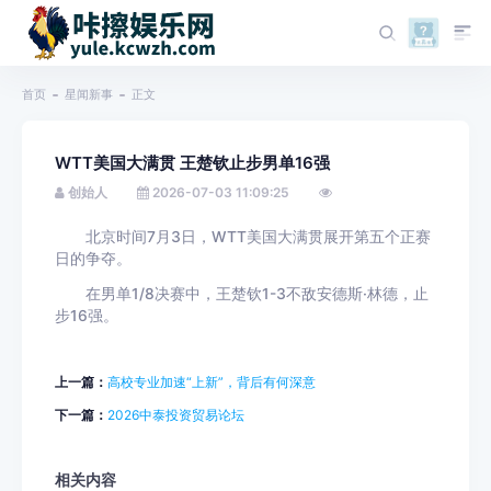
首页
星闻新事
正文
WTT美国大满贯 王楚钦止步男单16强
创始人
2026-07-03 11:09:25
北京时间7月3日，WTT美国大满贯展开第五个正赛
日的争夺。
在男单1/8决赛中，王楚钦1-3不敌安德斯·林德，止
步16强。
上一篇：
高校专业加速“上新”，背后有何深意
下一篇：
2026中泰投资贸易论坛
相关内容