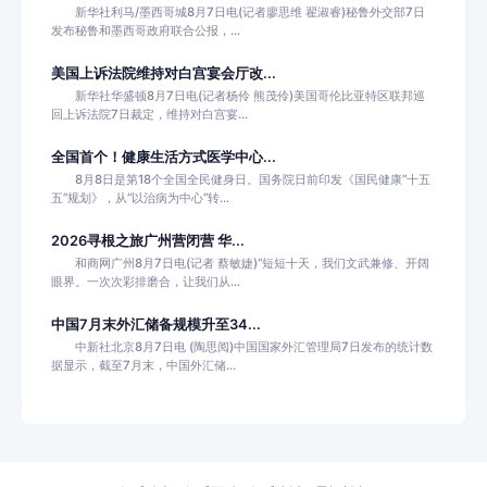
新华社利马/墨西哥城8月7日电(记者廖思维 翟淑睿)秘鲁外交部7日
发布秘鲁和墨西哥政府联合公报，...
美国上诉法院维持对白宫宴会厅改...
新华社华盛顿8月7日电(记者杨伶 熊茂伶)美国哥伦比亚特区联邦巡
回上诉法院7日裁定，维持对白宫宴...
全国首个！健康生活方式医学中心...
8月8日是第18个全国全民健身日。国务院日前印发《国民健康“十五
五”规划》，从“以治病为中心”转...
2026寻根之旅广州营闭营 华...
和商网广州8月7日电(记者 蔡敏婕)“短短十天，我们文武兼修、开阔
眼界。一次次彩排磨合，让我们从...
中国7月末外汇储备规模升至34...
中新社北京8月7日电 (陶思阅)中国国家外汇管理局7日发布的统计数
据显示，截至7月末，中国外汇储...