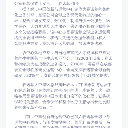
公室开幕仪式上发言。 赛诺菲 供图
据了解，中国创新与运营中心定位为赛诺菲的集约
化业务引擎，是该公司全球业务现代化转型的核心一
环，整合了研发支持、数字化、制造与供应链服务、医
学事务、人力资源及人才服务、采购服务和商业赋能等
多个关键战略职能。该中心亦是赛诺菲全球业务运营网
络的重要组成部分，将借助先进的数据分析能力和人工
智能解决方案，持续提升运营效率、加速决策进程。
该中心落地成都，与当地丰富的人才资源和成熟完
善的生物医药产业生态密不可分。自2003年以来，赛诺
菲持续加大在成都的业务投入。2018年，赛诺菲在成都
设立全球临床研发运营中心，全面支持赛诺菲全球新药
研发；2019年，赛诺菲加速在研发数字化领域的探索。
赛诺菲大中华区总裁施旺表示：“中国创新与运营中
心标志着我们在华端到端价值链的进一步完善，这一战
略布局是赛诺菲对中国市场活力投下的信心票，它将确
保我们为患者、合作伙伴和整个医疗生态做出长远贡献
并带来变革性创新。”
目前，中国创新与运营中心已加入赛诺菲全球业务
运营中心网络，与印度海得拉巴、匈牙利布达佩斯、马