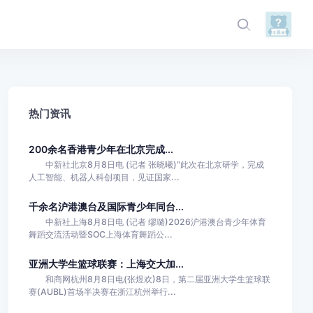
热门资讯
200余名香港青少年在北京完成...
中新社北京8月8日电 (记者 张晓曦)“此次在北京研学，完成
人工智能、机器人科创项目，见证国家...
千余名沪港澳台及国际青少年同台...
中新社上海8月8日电 (记者 缪璐)2026沪港澳台青少年体育
舞蹈交流活动暨SOC上海体育舞蹈公...
亚洲大学生篮球联赛：上海交大加...
和商网杭州8月8日电(张煜欢)8日，第二届亚洲大学生篮球联
赛(AUBL)首场半决赛在浙江杭州举行...