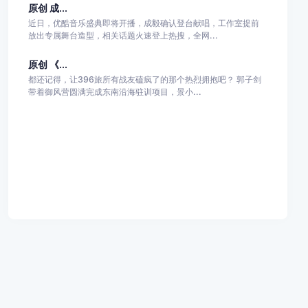
原创 成...
近日，优酷音乐盛典即将开播，成毅确认登台献唱，工作室提前
放出专属舞台造型，相关话题火速登上热搜，全网...
原创 《...
都还记得，让396旅所有战友磕疯了的那个热烈拥抱吧？ 郭子剑
带着御风营圆满完成东南沿海驻训项目，景小...