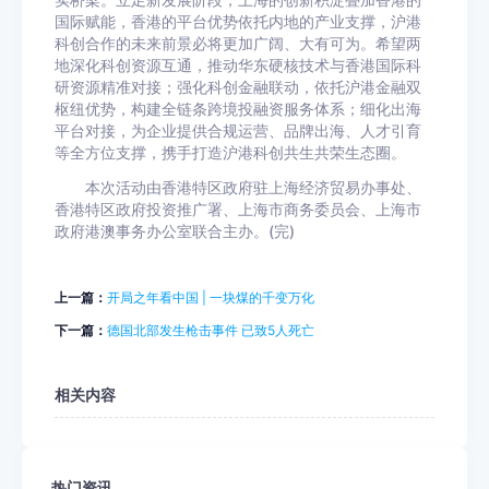
实桥梁。立足新发展阶段，上海的创新积淀叠加香港的
国际赋能，香港的平台优势依托内地的产业支撑，沪港
科创合作的未来前景必将更加广阔、大有可为。希望两
地深化科创资源互通，推动华东硬核技术与香港国际科
研资源精准对接；强化科创金融联动，依托沪港金融双
枢纽优势，构建全链条跨境投融资服务体系；细化出海
平台对接，为企业提供合规运营、品牌出海、人才引育
等全方位支撑，携手打造沪港科创共生共荣生态圈。
本次活动由香港特区政府驻上海经济贸易办事处、
香港特区政府投资推广署、上海市商务委员会、上海市
政府港澳事务办公室联合主办。(完)
上一篇：
开局之年看中国 | 一块煤的千变万化
下一篇：
德国北部发生枪击事件 已致5人死亡
相关内容
热门资讯