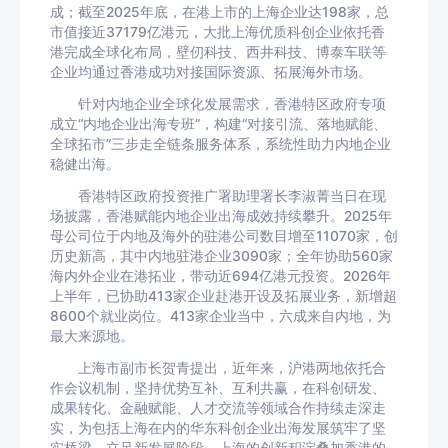
成；截至2025年底，在港上市的上海企业达198家，总
市值接近37179亿港元，大批上海优质科创企业依托香
港完成全球化布局，壁仞科技、西井科技、博泰车联等
企业均通过香港成功对接国际资源、拓展海外市场。
针对内地企业全球化发展需求，香港特区政府专项
成立“内地企业出海专班”，构建“对接引流、落地赋能、
全球拓市”三步走全链条服务体系，系统性助力内地企业
稳健出海。
香港特区政府投资推广署助理署长李淑菁当日在现
场披露，香港赋能内地企业出海成效持续攀升。2025年
母公司位于内地及海外的驻港公司数目增至11070家，创
历史新高，其中内地驻港企业3090家；全年协助560家
海内外企业在港拓业，带动近694亿港元投资。2026年
上半年，已协助413家企业赴港开设及拓展业务，新增超
8600个就业岗位。413家企业当中，六成来自内地，为
最大来源地。
上海市副市长贺青提出，近年来，沪港两地依托合
作会议机制，坚持优势互补、互利共赢，在科创研发、
成果转化、金融赋能、人才交流等领域合作持续走深走
实，为包括上海在内的华东科创企业出海发展筑牢了坚