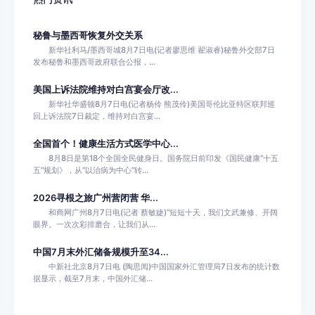
秘鲁与墨西哥恢复外交关系
新华社利马/墨西哥城8月7日电(记者廖思维 翟淑睿)秘鲁外交部7日
发布秘鲁和墨西哥政府联合公报，...
美国上诉法院维持对白宫宴会厅改...
新华社华盛顿8月7日电(记者杨伶 熊茂伶)美国哥伦比亚特区联邦巡
回上诉法院7日裁定，维持对白宫宴...
全国首个！健康生活方式医学中心...
8月8日是第18个全国全民健身日。国务院日前印发《国民健康“十五
五”规划》，从“以治病为中心”转...
2026寻根之旅广州营闭营 华...
和商网广州8月7日电(记者 蔡敏婕)“短短十天，我们文武兼修、开阔
眼界。一次次彩排磨合，让我们从...
中国7月末外汇储备规模升至34...
中新社北京8月7日电 (陶思阅)中国国家外汇管理局7日发布的统计数
据显示，截至7月末，中国外汇储...