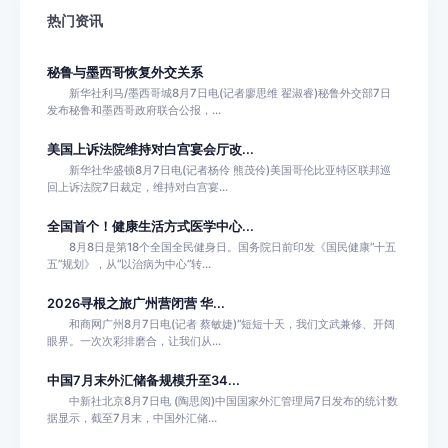
热门资讯
秘鲁与墨西哥恢复外交关系
新华社利马/墨西哥城8月7日电(记者廖思维 翟淑睿)秘鲁外交部7日
发布秘鲁和墨西哥政府联合公报，...
美国上诉法院维持对白宫宴会厅改...
新华社华盛顿8月7日电(记者杨伶 熊茂伶)美国哥伦比亚特区联邦巡
回上诉法院7日裁定，维持对白宫宴...
全国首个！健康生活方式医学中心...
8月8日是第18个全国全民健身日。国务院日前印发《国民健康“十五
五”规划》，从“以治病为中心”转...
2026寻根之旅广州营闭营 华...
和商网广州8月7日电(记者 蔡敏婕)“短短十天，我们文武兼修、开阔
眼界。一次次彩排磨合，让我们从...
中国7月末外汇储备规模升至34...
中新社北京8月7日电 (陶思阅)中国国家外汇管理局7日发布的统计数
据显示，截至7月末，中国外汇储...