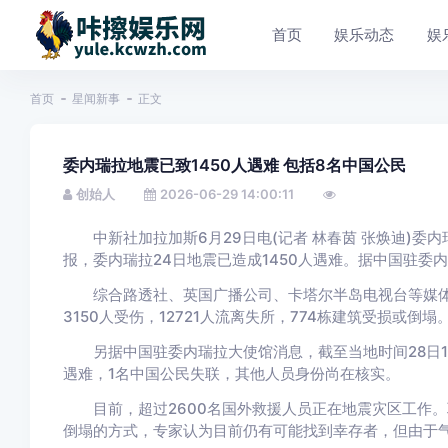
首页
娱乐动态
娱
首页
星闻新事
正文
委内瑞拉地震已致1450人遇难 包括8名中国公民
创始人
2026-06-29 14:00:11
中新社加拉加斯6月29日电(记者 林春茵 张焕迪)委内
报，委内瑞拉24日地震已造成1450人遇难。据中国驻委
综合路透社、英国广播公司、卡塔尔半岛电视台等媒体报道
3150人受伤，12721人流离失所，774栋建筑受损或倒塌
另据中国驻委内瑞拉大使馆消息，截至当地时间28日15时
遇难，1名中国公民失联，其他人员身份尚在核实。
目前，超过2600名国外救援人员正在地震灾区工作。
倒塌的方式，专家认为目前仍有可能找到幸存者，但由于气