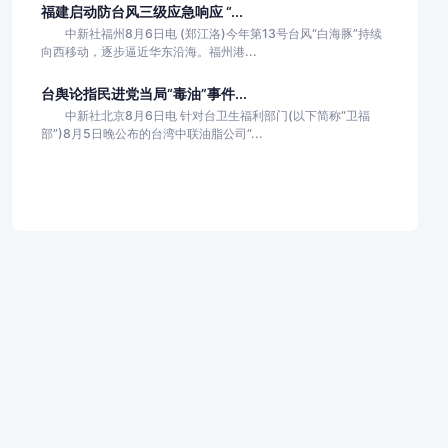
福建启动防台风三级应急响应 “...
中新社福州8月6日电 (郑江洛)今年第13号台风“白海豚”持续
向西移动，逐步逼近华东沿海。福州港...
台舆论指民进党当局“毒油”事件...
中新社北京8月6日电 针对台卫生福利部门(以下简称“卫福
部”)8月5日晚公布的台湾中联油脂公司“...