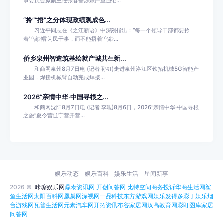
事委员会原副主任张春香涉嫌严重违纪...
“拎”“捂”之分体现政绩观成色...
习近平同志在《之江新语》中深刻指出：“每一个领导干部都要拎
着‘乌纱帽’为民干事，而不能捂着‘乌纱...
侨乡泉州智造筑基绘就产城共生新...
和商网泉州8月7日电 (记者 孙虹)走进泉州洛江区铁拓机械5G智能产
业园，焊接机械臂自动完成焊接...
2026“亲情中华·中国寻根之...
和商网沈阳8月7日电 (记者 李晛)8月6日，2026“亲情中华·中国寻根
之旅”夏令营辽宁营开营...
娱乐动态
娱乐百科
娱乐生活
星闻新事
2026 ©
咔嚓娱乐网
鼎泰资讯网
开创问答网
比特空间
商务投诉
华商生活网
鲨
鱼生活网
太阳百科网
凰巢网
深视网
一品科技
东方游戏网
娱乐发得多
彩丁娱乐
烟
台游戏网
瓦普生活网
元素汽车网
开拓资讯
布谷家居网
汉高教育网
彩盯图库
家居
问答网