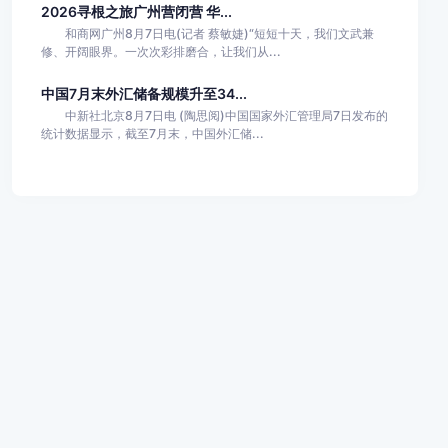
2026寻根之旅广州营闭营 华...
和商网广州8月7日电(记者 蔡敏婕)“短短十天，我们文武兼
修、开阔眼界。一次次彩排磨合，让我们从...
中国7月末外汇储备规模升至34...
中新社北京8月7日电 (陶思阅)中国国家外汇管理局7日发布的
统计数据显示，截至7月末，中国外汇储...