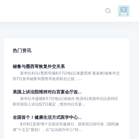
热门资讯
秘鲁与墨西哥恢复外交关系
新华社利马/墨西哥城8月7日电(记者廖思维 翟淑睿)秘鲁外交
部7日发布秘鲁和墨西哥政府联合公报，...
美国上诉法院维持对白宫宴会厅改...
新华社华盛顿8月7日电(记者杨伶 熊茂伶)美国哥伦比亚特区
联邦巡回上诉法院7日裁定，维持对白宫宴...
全国首个！健康生活方式医学中心...
8月8日是第18个全国全民健身日。国务院日前印发《国民健
康“十五五”规划》，从“以治病为中心”转...