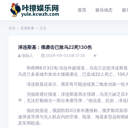
首页
娱乐动态
娱
首页
星闻新事
正文
泽连斯基：俄袭击已致乌22死130伤
创始人
2026-06-03 08:17:33
和商网6月3日电 综合外媒报道，乌克兰总统泽连斯基
乌克兰多座城市发动大规模袭击，已造成22人死亡、13
泽连斯基还表示，俄军有可能连续第二晚发动新一轮大规
另据路透社报道，泽连斯基再次强调，乌克兰缺乏应对
平，无法拦截相当一部分来袭导弹，”他说道。此前，泽连
据此前报道，俄国防部2日发布通报称，俄罗斯武装部队
速弹道导弹与无人机在内的空基、陆基、海基多型远程精
及军用机场。