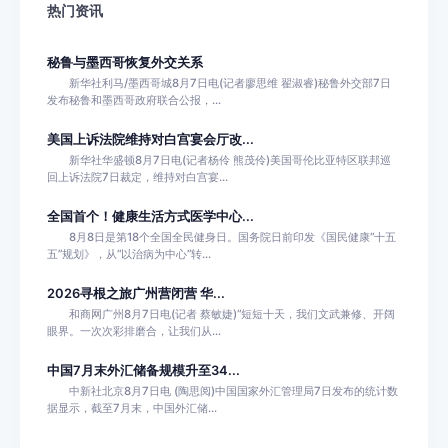
热门资讯
秘鲁与墨西哥恢复外交关系
新华社利马/墨西哥城8月7日电(记者廖思维 翟淑睿)秘鲁外交部7日
发布秘鲁和墨西哥政府联合公报，...
美国上诉法院维持对白宫宴会厅改...
新华社华盛顿8月7日电(记者杨伶 熊茂伶)美国哥伦比亚特区联邦巡
回上诉法院7日裁定，维持对白宫宴...
全国首个！健康生活方式医学中心...
8月8日是第18个全国全民健身日。国务院日前印发《国民健康“十五
五”规划》，从“以治病为中心”转...
2026寻根之旅广州营闭营 华...
和商网广州8月7日电(记者 蔡敏婕)“短短十天，我们文武兼修、开阔
眼界。一次次彩排磨合，让我们从...
中国7月末外汇储备规模升至34...
中新社北京8月7日电 (陶思阅)中国国家外汇管理局7日发布的统计数
据显示，截至7月末，中国外汇储...