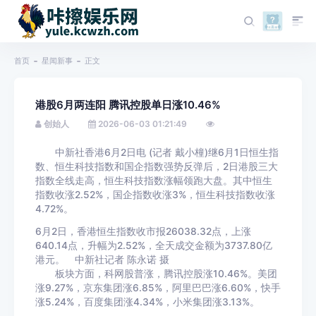
首页
星闻新事
正文
港股6月两连阳 腾讯控股单日涨10.46%
创始人
2026-06-03 01:21:49
中新社香港6月2日电 (记者 戴小橦)继6月1日恒生指
数、恒生科技指数和国企指数强势反弹后，2日港股三大
指数全线走高，恒生科技指数涨幅领跑大盘。其中恒生
指数收涨2.52%，国企指数收涨3%，恒生科技指数收涨
4.72%。
6月2日，香港恒生指数收市报26038.32点，上涨
640.14点，升幅为2.52%，全天成交金额为3737.80亿
港元。 中新社记者 陈永诺 摄
板块方面，科网股普涨，腾讯控股涨10.46%。美团
涨9.27%，京东集团涨6.85%，阿里巴巴涨6.60%，快手
涨5.24%，百度集团涨4.34%，小米集团涨3.13%。