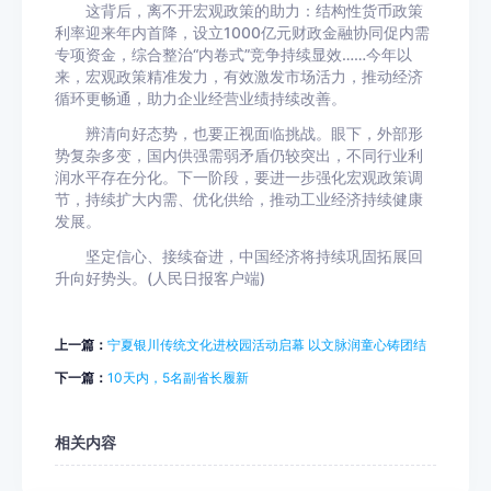
这背后，离不开宏观政策的助力：结构性货币政策
利率迎来年内首降，设立1000亿元财政金融协同促内需
专项资金，综合整治“内卷式”竞争持续显效……今年以
来，宏观政策精准发力，有效激发市场活力，推动经济
循环更畅通，助力企业经营业绩持续改善。
辨清向好态势，也要正视面临挑战。眼下，外部形
势复杂多变，国内供强需弱矛盾仍较突出，不同行业利
润水平存在分化。下一阶段，要进一步强化宏观政策调
节，持续扩大内需、优化供给，推动工业经济持续健康
发展。
坚定信心、接续奋进，中国经济将持续巩固拓展回
升向好势头。(人民日报客户端)
上一篇：
宁夏银川传统文化进校园活动启幕 以文脉润童心铸团结
下一篇：
10天内，5名副省长履新
相关内容