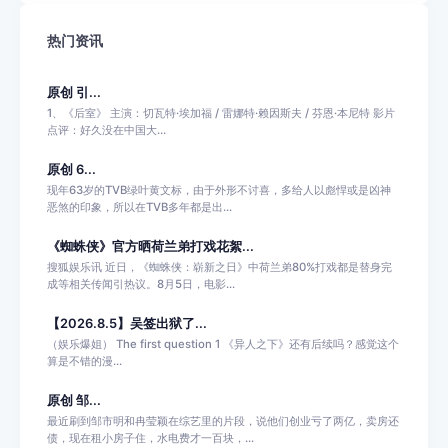
热门资讯
原创 引...
1、《后室》 主演：切瓦特·埃加福 / 雷娜特·赖因斯夫 / 芬恩·本尼特 影片
点评：好久没在中国大...
原创 6...
现年63岁的TVB绿叶黄文标，由于外形不讨喜，多给人以彪悍或是凶神
恶煞的印象，所以在TVB多年都是出...
《蜘蛛侠》官方晒荷兰弟打戏花絮...
搜狐娱乐讯 近日，《蜘蛛侠：崭新之日》中荷兰弟80%打戏都是替身完
成等相关传闻引热议。8月5日，电影...
【2026.8.5】吴签出狱了...
（娱乐爆姐） The first question 1 《异人之下》还有后续吗？感觉这个
算是不错的漫...
原创 邹...
最近刷到邹市明和冉莹颖在综艺里的片段，说他们创业亏了两亿，卖房还
债，现在租小房子住，水电费才一百块，...