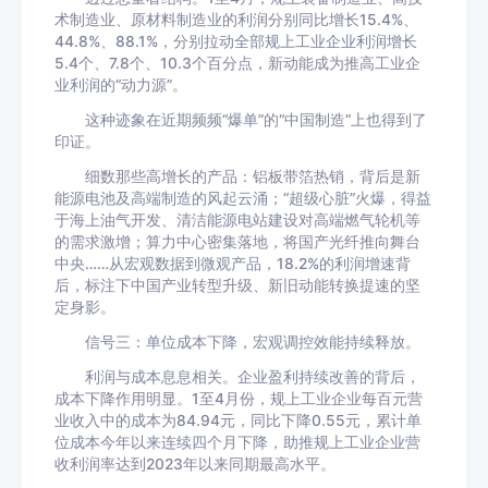
术制造业、原材料制造业的利润分别同比增长15.4%、
44.8%、88.1%，分别拉动全部规上工业企业利润增长
5.4个、7.8个、10.3个百分点，新动能成为推高工业企
业利润的“动力源”。
这种迹象在近期频频“爆单”的“中国制造”上也得到了
印证。
细数那些高增长的产品：铝板带箔热销，背后是新
能源电池及高端制造的风起云涌；“超级心脏”火爆，得益
于海上油气开发、清洁能源电站建设对高端燃气轮机等
的需求激增；算力中心密集落地，将国产光纤推向舞台
中央……从宏观数据到微观产品，18.2%的利润增速背
后，标注下中国产业转型升级、新旧动能转换提速的坚
定身影。
信号三：单位成本下降，宏观调控效能持续释放。
利润与成本息息相关。企业盈利持续改善的背后，
成本下降作用明显。1至4月份，规上工业企业每百元营
业收入中的成本为84.94元，同比下降0.55元，累计单
位成本今年以来连续四个月下降，助推规上工业企业营
收利润率达到2023年以来同期最高水平。