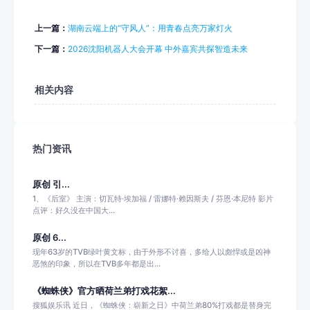
上一篇：
湖南云端上的“守风人”：用青春点亮万家灯火
下一篇：
2026沈阳机器人大会开幕 中外嘉宾共探智造未来
相关内容
热门资讯
原创 引...
1、《后室》 主演：切瓦特·埃加福 / 雷娜特·赖因斯夫 / 芬恩·本尼特 影片
点评：好久没在中国大...
原创 6...
现年63岁的TVB绿叶黄文标，由于外形不讨喜，多给人以彪悍或是凶神
恶煞的印象，所以在TVB多年都是出...
《蜘蛛侠》官方晒荷兰弟打戏花絮...
搜狐娱乐讯 近日，《蜘蛛侠：崭新之日》中荷兰弟80%打戏都是替身完