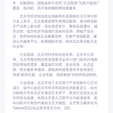
年。试验期间，国电高科可依托“天启星座”为用户提供广
覆盖、低功耗、高可靠的物联网连接服务。
北京市经济和信息化局副局长苏国斌在当天举行的
大会上表示，北京将紧抓两年商用试验期，推动商业航
天产业再上新台阶：深化场景牵引，聚焦应急通信、城
市治理、低空经济等领域打造标杆应用；厚植产业生
态，发挥300余家企业集聚优势，完善产业链配套，建
设公共服务平台，拓展国际市场，推动北京商业航天走
向全球。
大会现场，北京市经济和信息化局、北京市公安
局、北京市规划和自然资源委员会等十部门发布21项典
型应用场景需求，覆盖城市治理、安全应急、生态监
测、民生服务等领域，国电高科接受需求并发表感言，
形成“政府出题、企业答题、场景验效”的协同推进机制。
大会现场，北京市首个太空算力产业创新中心正式
成立。该中心由北京市经济和信息化局批复设立，由北
京邮电大学在北京市海淀区支持下，联合行业龙头企业
共同牵头组建，布局太空算力卫星平台与标准体系、面
向功耗与可靠性约束的太空大模型、太空算力服务化与
Token(词元)化运营等攻关方向。(完)