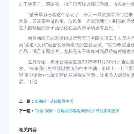
刻了跳房子、滚铁圈、拍洋画等经典怀旧游戏，市民参与集
“孩子早就盼着这个活动了，今天一早就拉着我们过来。
风景，又能亲手做风筝、放风筝，还能玩我们小时候的游
在大自然里的亲子活动比在室内游乐场更有意思。”
南昌梅岭云端索道旅游运营管理有限公司工作人员左丹表
索“索道+文旅”融合发展新模式的重要尝试。“我们希望
产品，满足市民游客，尤其是亲子家庭对高品质短途微度假
左丹介绍，梅岭云端索道自2025年11月30日开通运
次。“未来我们将继续以索道为空中主轴，串联山上山下景
现‘空中俯瞰+地面漫游’的双重观光体验，让更多人感受
展。”(完)
上一篇：
东西问丨从侨批看中国
下一篇：
“香会”观察：在地区战略格局变化中寻找正确选择
相关内容