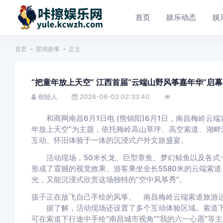
首页
娱乐动态
娱
首页
星闻新事
正文
“把童年放上天空” 江西首届“云端山野风筝嘉年华”启幕
创始人
2026-06-02 02:33:40
和商网南昌6月1日电 (熊锦阳)6月1日，南昌梅岭云端
年放上天空”为主题，依托梅岭高山草坪、高空索道、湖畔
互动、怀旧体验于一体的沉浸式户外文旅盛宴。
活动现场，50米长龙、巨型章鱼、梦幻鲸鱼以及各式卡
形成了震撼的视觉效果。游客乘坐全长5580米的云端索
光，又能沉浸式欣赏这场独特的“空中风筝秀”。
孩子正在放飞自己手绘的风筝。 南昌梅岭云端索道旅游
据了解，活动现场还设置了多个互动体验区域。索道下站
可在索道下行途中手绘“南昌城市视角”“我的六一心愿”