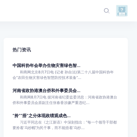
热门资讯
中国科协年会举办生物灾害绿色智...
和商网北京8月7日电 (记者 孙自法)第二十八届中国科协年
会“农田生物灾害绿色智慧防控技术装备”...
河南省政协港澳台侨和外事委员会...
和商网8月7日电 据河南省纪委监委消息：河南省政协港澳台
侨和外事委员会原副主任张春香涉嫌严重违纪...
“拎”“捂”之分体现政绩观成色...
习近平同志在《之江新语》中深刻指出：“每一个领导干部都
要拎着‘乌纱帽’为民干事，而不能捂着‘乌纱...