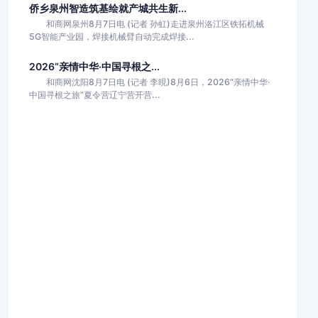
侨乡泉州智造筑基绘就产城共生新...
和商网泉州8月7日电 (记者 孙虹)走进泉州洛江区铁拓机械
5G智能产业园，焊接机械臂自动完成焊接...
2026“亲情中华·中国寻根之...
和商网沈阳8月7日电 (记者 李晛)8月6日，2026“亲情中华·
中国寻根之旅”夏令营辽宁营开营...