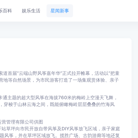
乐百科
娱乐生活
星闻新事
索道首届“云端山野风筝嘉年华”正式拉开帷幕，活动以“把童
营地等自然场景，为市民游客打造了一场集观赏体验、亲子
通主题的超大型风筝在海拔760米的梅岭上空漫天飞舞，
道，穿梭于山林云海之间，既能俯瞰梅岭层层叠叠的竹海风
运营管理有限公司供图
草坪向市民开放自带风筝及DIY风筝放飞区域，亲子家庭
等主题风筝，并在草坪区域放飞。揽胜广场、古韵游廊等地还复