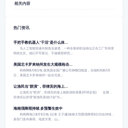
相关内容
热门资讯
手把手教机器人“干活”是什么体...
当人工智能加速向制造业渗透，一种全新的职业岗位正在工厂车间里
悄然生长。他们不写算法、不做模型研究...
美国北卡罗来纳州发生大规模枪击...
和商网8月6日电 据美国全国广播公司(NBC)报道，当地时间8月5
日，美国北卡罗来纳州一处住宅发...
让渔民当“群演”，菲律宾的海上...
让渔民当“群演”，菲律宾的海上闹剧演给谁看(环球走笔) 近期，
菲律宾以所谓“新渔民英雄计划”为...
海南强降雨持续 多预警生效中
和商网海口8月5日电 (记者 王子谦)海南大范围强降雨5日仍在持续，
多部门发布暴雨、地质灾害、山...