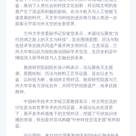
鉴，推动了人类社会的科技文化创新，对沿线文明的发
展产生了深远而积极的影响。在当今航天与人工智能飞
速发展的时代，天文学与科技的进步将引领人类进一步
探索元宇宙与外太空的全新世界。
兰州大学党委副书记安俊堂表示，本届论坛聚焦“古
代丝绸之路上的天文与科技”，旨在围绕星图、历法与制
造技术等丝路共同遗产展开跨文明对话，立意深远，兰
州大学将以此为契机推动国际学术交流，在历史积淀中
继续深入探寻科技与人文融合的未来。
敦煌研究院副院长张小刚表示，论坛聚焦天文观
测、星图绘制、历法与材料工艺等议题，旨在以史为
鉴、以科技为桥，推动跨文明对话。敦煌研究院愿与兰
州大学等各方深化合作，共同守护丝路遗产，传承丝路
精神。
中国科学技术大学钮卫星教授表示，对文明交流的
讨论是当前世界学术的共同议题，本届论坛在此背景
下，展开多学科视角下的文明对话，挖掘了可供知识传
播的资源，特别是对尝试构建“中外科技交流史观”有所助
益。
论坛期间，来自10个国家和地区的50余位海内外专