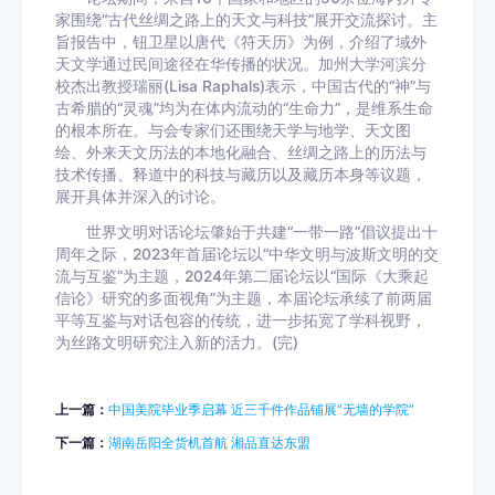
家围绕“古代丝绸之路上的天文与科技”展开交流探讨。主
旨报告中，钮卫星以唐代《符天历》为例，介绍了域外
天文学通过民间途径在华传播的状况。加州大学河滨分
校杰出教授瑞丽(Lisa Raphals)表示，中国古代的“神”与
古希腊的“灵魂”均为在体内流动的“生命力”，是维系生命
的根本所在。与会专家们还围绕天学与地学、天文图
绘、外来天文历法的本地化融合、丝绸之路上的历法与
技术传播、释道中的科技与藏历以及藏历本身等议题，
展开具体并深入的讨论。
世界文明对话论坛肇始于共建“一带一路”倡议提出十
周年之际，2023年首届论坛以“中华文明与波斯文明的交
流与互鉴”为主题，2024年第二届论坛以“国际《大乘起
信论》研究的多面视角”为主题，本届论坛承续了前两届
平等互鉴与对话包容的传统，进一步拓宽了学科视野，
为丝路文明研究注入新的活力。(完)
上一篇：
中国美院毕业季启幕 近三千件作品铺展“无墙的学院”
下一篇：
湖南岳阳全货机首航 湘品直达东盟