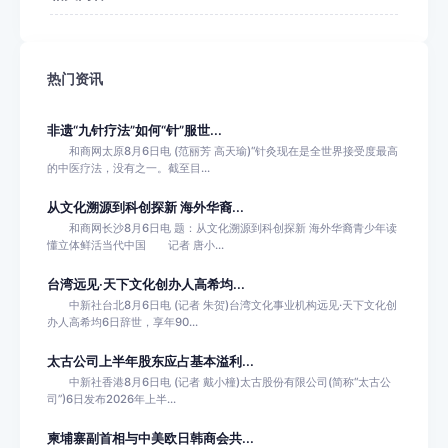
热门资讯
非遗“九针疗法”如何“针”服世...
和商网太原8月6日电 (范丽芳 高天瑜)“针灸现在是全世界接受度最高
的中医疗法，没有之一。截至目...
从文化溯源到科创探新 海外华裔...
和商网长沙8月6日电 题：从文化溯源到科创探新 海外华裔青少年读
懂立体鲜活当代中国 记者 唐小...
台湾远见·天下文化创办人高希均...
中新社台北8月6日电 (记者 朱贺)台湾文化事业机构远见·天下文化创
办人高希均6日辞世，享年90...
太古公司上半年股东应占基本溢利...
中新社香港8月6日电 (记者 戴小橦)太古股份有限公司(简称“太古公
司”)6日发布2026年上半...
柬埔寨副首相与中美欧日韩商会共...