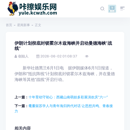
首页
星闻新事
正文
伊朗计划彻底封锁霍尔木兹海峡并启动曼德海峡“战
线”
创始人
2026-06-02 01:08:37
新华社德黑兰6月1日电 据伊朗媒体6月1日报道，
伊朗和“抵抗阵线”计划彻底封锁霍尔木兹海峡，并在曼德
海峡等其他“战线”开启行动。
上一篇：
十年育幼守初心：西藏山南萌娃多彩展演欢庆“六一”
下一篇：
耄耋留苏学人与青年海归跨代对话 让思想共鸣、青春接
力
相关内容